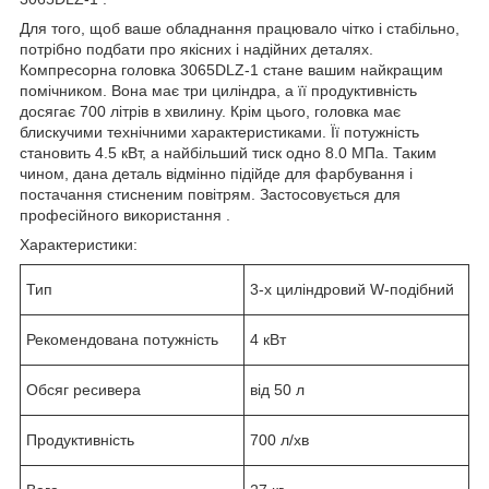
Для того, щоб ваше обладнання працювало чітко і стабільно,
потрібно подбати про якісних і надійних деталях.
Компресорна головка 3065DLZ-1 стане вашим найкращим
помічником. Вона має три циліндра, а її продуктивність
досягає 700 літрів в хвилину. Крім цього, головка має
блискучими технічними характеристиками. Її потужність
становить 4.5 кВт, а найбільший тиск одно 8.0 МПа. Таким
чином, дана деталь відмінно підійде для фарбування і
постачання стисненим повітрям. Застосовується для
професійного використання .
Характеристики:
Тип
3-х циліндровий W-подібний
Рекомендована потужність
4 кВт
Обсяг ресивера
від 50 л
Продуктивність
700 л/хв