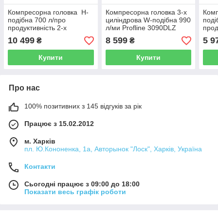
Компресорна головка Н-
Компресорна головка 3-х
Комп
подібна 700 л/про
циліндрова W-подібна 990
поді
продуктивність 2-х
л/ми Profline 3090DLZ
прод
циліндрова PROFI 2090Z-
цилі
10 499
8 599
5 9
₴
₴
1
209
Купити
Купити
Про нас
100% позитивних з 145 відгуків за рік
Працює з 15.02.2012
м. Харків
пл. Ю.Кононенка, 1а, Авторынок "Лоск", Харків, Україна
Контакти
Сьогодні працює з 09:00 до 18:00
Показати весь графік роботи