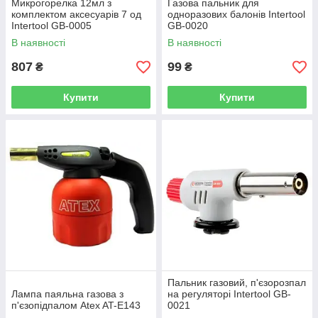
Микрогорелка 12мл з
Газова пальник для
комплектом аксесуарів 7 од
одноразових балонів Intertool
Intertool GB-0005
GB-0020
В наявності
В наявності
807
99
₴
₴
Купити
Купити
Пальник газовий, п'єзорозпал
Лампа паяльна газова з
на регуляторі Intertool GB-
п'єзопідпалом Atex AT-E143
0021