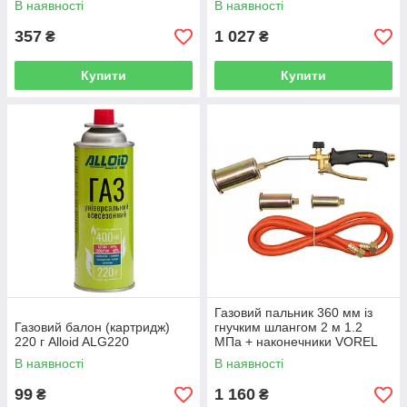
В наявності
В наявності
357
1 027
₴
₴
Купити
Купити
Газовий пальник 360 мм із
Газовий балон (картридж)
гнучким шлангом 2 м 1.2
220 г Alloid ALG220
МПа + наконечники VOREL
73340
В наявності
В наявності
99
1 160
₴
₴