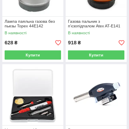
Лампа паяльна газова без
Газова пальник з
пьезы Topex 44E142
п'єзопідпалом Atex AT-E141
В наявності
В наявності
628
918
₴
₴
Купити
Купити