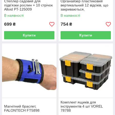
Степлер садовий для
Органайзер пластиковий
підв'язки рослин + 10 стрічок
вертикальний 12 відсіків, що
Alloid PT-125009
закриваються,
460×360×120мм ULTRA
В наявності
В наявності
(7417552)
699
754
₴
₴
Купити
Купити
Комплект ящиків для
Магнітний браслет,
інструментів 4 шт VOREL
FALONTECH FT5898
78788