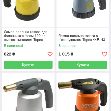
Лампа паяльна газова для
балончика з газом 190 г з
Лампа паяльна газова з
пьезозажиганием Topex
п'єзопідпалом Topex 44E143
44E141
В наявності
В наявності
822
1 015
₴
₴
Купити
Купити