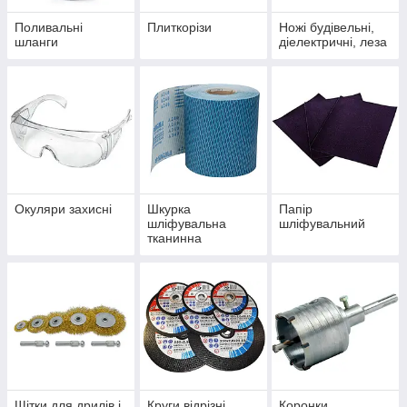
Поливальні
Плиткорізи
Ножі будівельні,
шланги
діелектричні, леза
Окуляри захисні
Шкурка
Папір
шліфувальна
шліфувальний
тканинна
Щітки для дрилів і
Круги відрізні
Коронки