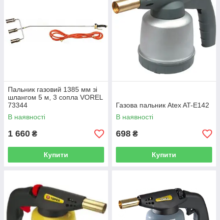
Пальник газовий 1385 мм зі
шлангом 5 м, 3 сопла VOREL
73344
Газова пальник Atex AT-E142
В наявності
В наявності
1 660
698
₴
₴
Купити
Купити