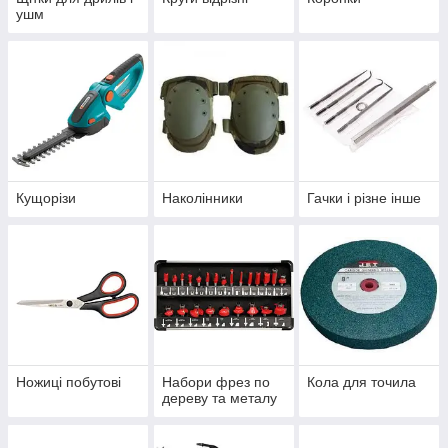
ушм
Кущорізи
Наколінники
Гачки і різне інше
Ножиці побутові
Набори фрез по
Кола для точила
дереву та металу