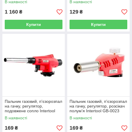
В наявності
В наявності
1 160
129
₴
₴
Купити
Купити
Пальник газовий, п'єзорозпал
Пальник газовий, п'єзорозпал
на гачку, регулятор,
на гачку, регулятор, розсікач
подовжене сопло Intertool
полум'я Intertool GB-0023
GB-0022
В наявності
В наявності
169
169
₴
₴