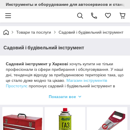
Инструменты и оборудование для автосервисов и станци
Товари та послуги
Садовий і будівельний інструмент
Садовий і будівельний інструмент
Садовий інструмент у Харкові
хочуть купити не тільки
професіонали із сфери прибирання і обслуговування. У наші
дні, тенденція відходу за прибудинковою територією така, що
це стало дуже модно та цікаво.
Магазин інструментів
Простотулс
пропонує садовий і будівельний інструмент в
Харкові, а також з доставкою по всій Україні. Ми працюємо з
Показати все
провідними виробниками садового інструменту і пропонуємо
якісні інструменти за доступною ціною.
Які садові інструменти купити в Харкові
простіше всього?
Найпоширенішими садовими інструментами завжди