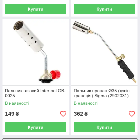
Купити
Купити
Пальник газовий Intertool GB-
Пальник пропан Ø35 (дзвін
0025
трапеція) Sigma (2902031)
В наявності
В наявності
149
362
₴
₴
Купити
Купити