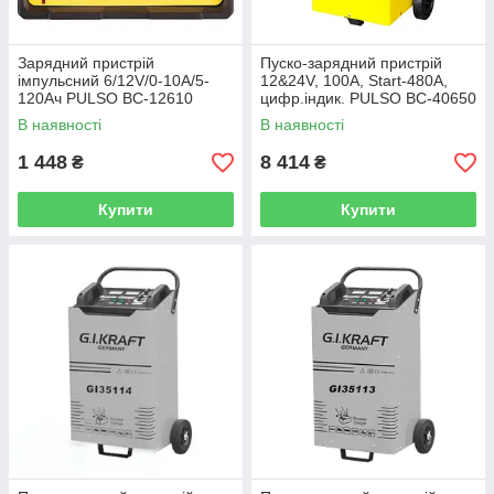
Зарядний пристрій
Пуско-зарядний пристрій
імпульсний 6/12V/0-10A/5-
12&24V, 100A, Start-480A,
120Ач PULSO BC-12610
цифр.індик. PULSO BC-40650
В наявності
В наявності
1 448
8 414
₴
₴
Купити
Купити