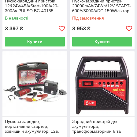
Пуско-зарядний пристрій
Пуско-зарядний пристрій
12&24V/45A/Start-100A/20-
20000mAh/74Wh/12V START-
300Ач PULSO BC-40155
600A/3000A/DC 150W/ліхтар
ARMOR JS-700
В наявності
Під замовлення
3 397
3 953
₴
₴
Купити
Купити
Пускове зарядне,
Зарядний пристрій для
портативний стартер,
акумулятора,
зовнішній акумулятор, 12в,
трансформаторний 6 та
50800 mAh EQUUS 63913
12В/6A/15-80 Ач PULSO BC-