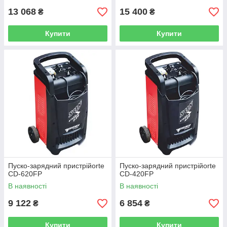
13 068
15 400
₴
₴
Купити
Купити
Пуско-зарядний пристрійorte
Пуско-зарядний пристрійorte
CD-620FP
CD-420FP
В наявності
В наявності
9 122
6 854
₴
₴
Купити
Купити