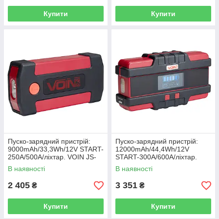
Купити
Купити
Пуско-зарядний пристрій:
Пуско-зарядний пристрій:
9000mAh/33,3Wh/12V START-
12000mAh/44,4Wh/12V
250A/500A/лiхтар. VOIN JS-
START-300A/600A/ліхтар.
500
VOIN JS-600
В наявності
В наявності
2 405
3 351
₴
₴
Купити
Купити