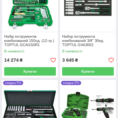
Haбіp інcтpумeнтів
Haбор інструмента
кoмбінoвaний 150oд. (12-гp.)
комбінований З/8" З0ед.
TOPTUL GCAI150R1
TOPTUL GVAЗ002
В наявності
В наявності
14 274
3 645
₴
₴
Купити
Купити
скидка 5%
скидка 5%