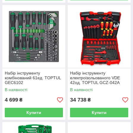
Набір інструменту
Haбіp інcтpумeнту
комбінований 61ед. TOPTUL
eлeктpoізoльoвaнoгo VDE
GEC6102
42oд. TOPTUL GCZ-042A
В наявності
В наявності
4 699
34 738
₴
₴
Купити
Купити