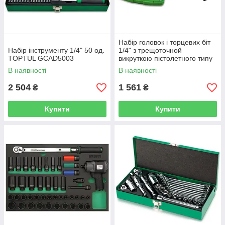
Набір головок і торцевих біт
Набір інструменту 1/4" 50 од.
1/4" з трещоточной
TOPTUL GCAD5003
викруткою пістолетного типу
Toptul GAAI5401
В наявності
В наявності
2 504
1 561
₴
₴
Купити
Купити