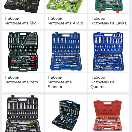
94, 99, 108, 215 предметів за оптимальними цінами, і це
неповний список найменувань. Щоб дізнатися повний список
комплектуючих, ознайомтеся з технічною інформацією, якою
оснащена кожна позиція нашого каталогу.
Набори
Набори
Набори
інструментів Miol
інструментів Alloid
інструментів Lavita
Набори
Набори
Набори
інструментів Yato
інструментів
інструментів
Standart
Quatros