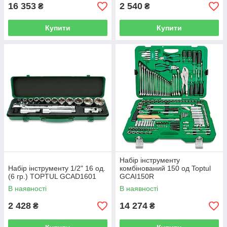
16 353
2 540
₴
₴
Купити
Купити
Набір інструменту
Набір інструменту 1/2" 16 од.
комбінований 150 од Toptul
(6 гр.) TOPTUL GCAD1601
GCAI150R
В наявності
В наявності
2 428
14 274
₴
₴