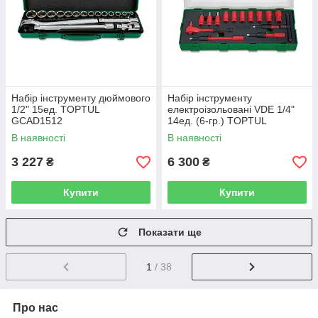
Набір інструменту дюймового
Набір інструменту
1/2" 15ед. TOPTUL
електроізольовані VDE 1/4"
GCAD1512
14ед. (6-гр.) TOPTUL
GZA1447
В наявності
В наявності
3 227
6 300
₴
₴
Купити
Купити
Показати ще
1
/ 38
Про нас