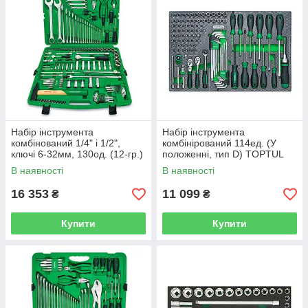
Haбір інструмента
Haбiр iнструмента
комбінований 1/4" і 1/2",
комбiнiрований 114ед. (У
ключі 6-32мм, 130од. (12-гp.)
положенні, тип D) TOPTUL
TOPTUL GCAI130T1
GEDB4З1
В наявності
В наявності
16 353
11 099
₴
₴
Купити
Купити