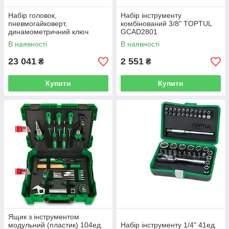
Набір головок,
Набір інструменту
пневмогайковерт,
комбінований 3/8" TOPTUL
динамометричний ключ
GCAD2801
TOPTUL GVD4602
В наявності
В наявності
23 041
2 551
₴
₴
Купити
Купити
Ящик з інструментом
модульний (пластик) 104ед.
Набір інструменту 1/4" 41ед.