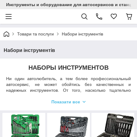
Инструменты и оборудование для автосервисов и станци
Товари та послуги
Набори інструментів
Набори інструментів
НАБОРЫ ИНСТРУМЕНТОВ
Ни один автолюбитель, а тем более профессиональный
автосервис, не может обойтись без качественных и
надежных инструментов. От того, насколько тщательно
мастера и автовладельцы отнесутся к их выбору, напрямую
зависят продуктивность эксплуатации авто и максимально
Показати все
эффективная работа предприятия.
НАБОРЫ ИНСТРУМЕНТОВ TOPTUL, MIOL И
ДРУГИЕ
В текущем разделе представлен широчайший выбор
наборов инструментов самой разной комплектации и