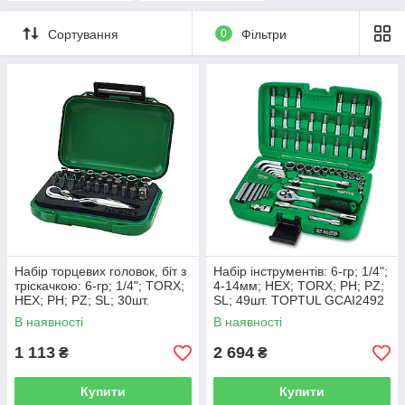
Сортування
0
Фільтри
Набір торцевих головок, біт з
Набір інструментів: 6-гр; 1/4";
тріскачкою: 6-гр; 1/4"; TORX;
4-14мм; HEX; TORX; PH; PZ;
HEX; PH; PZ; SL; 30шт.
SL; 49шт. TOPTUL GCAI2492
TOPTUL GABW3001
В наявності
В наявності
1 113
2 694
₴
₴
Купити
Купити