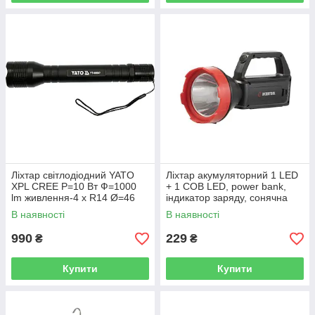
Ліхтар світлодіодний YATO
Ліхтар акумуляторний 1 LED
XPL CREE Р=10 Вт Ф=1000
+ 1 COB LED, power bank,
lm живлення-4 х R14 Ø=46
індикатор заряду, сонячна
мм x 254 мм YT-08567
панель INTERTOOL LB-0107
В наявності
В наявності
990
229
₴
₴
Купити
Купити