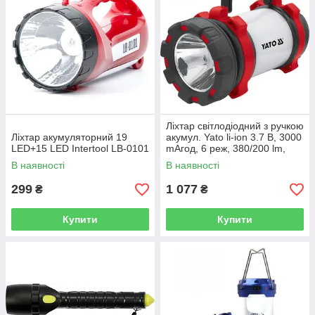
Ліхтар світлодіодний з ручкою
Ліхтар акумуляторний 19
акумул. Yato li-ion 3.7 В, 3000
LED+15 LED Intertool LB-0101
mАгод, 6 реж, 380/200 lm,
зарядний USB YT-08547
В наявності
В наявності
299
1 077
₴
₴
Купити
Купити