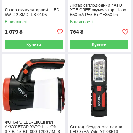
Ліхтар світлодіодний YATO
Ліхтар акумуляторний 1LED
XTE CREE акумулятор Li-Ion
5W+22 SMD, LB-0105
650 мА Р=5 Вт Ф=350 lm
Ø=27 мм x 94 мм YT-08569
В наявності
В наявності
1 079
764
₴
₴
Купити
Купити
ФОНАРЬ LED- ДІОДНИЙ
АККУЛЯТОР YATO LI - ION
Светод. бездротова лампа
3.7 В, 15 ВТ, 600-1200 ЛМ, З
LED 3хАА Yato YT-08513