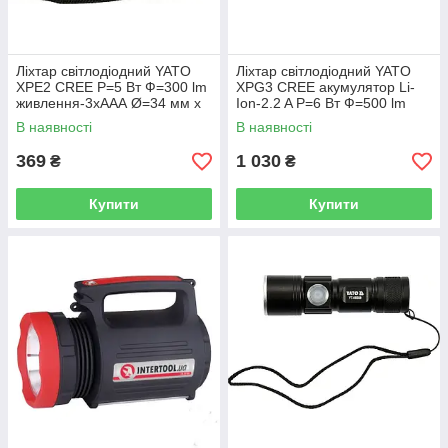
Ліхтар світлодіодний YATO
Ліхтар світлодіодний YATO
XPE2 CREE Р=5 Вт Ф=300 lm
XPG3 CREE акумулятор Li-
живлення-3хААА Ø=34 мм х
Ion-2.2 A Р=6 Вт Ф=500 lm
126 мм YT-08566
Ø=28 мм х 120 мм YT-08568
В наявності
В наявності
369
1 030
₴
₴
Купити
Купити