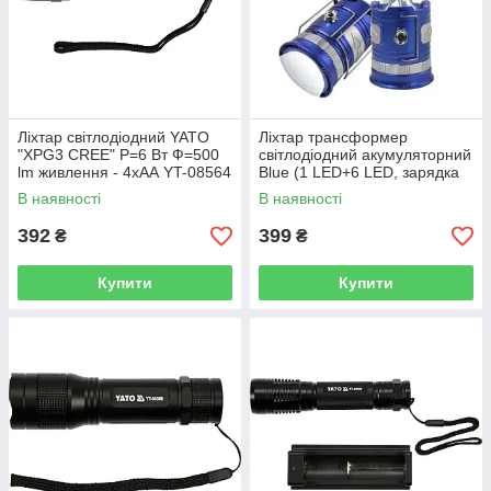
Ліхтар світлодіодний YATO
Ліхтар трансформер
"XPG3 CREE" Р=6 Вт Ф=500
світлодіодний акумуляторний
lm живлення - 4хАА YT-08564
Blue (1 LED+6 LED, зарядка
220V + сонячна батарея)
В наявності
В наявності
392
399
₴
₴
Купити
Купити