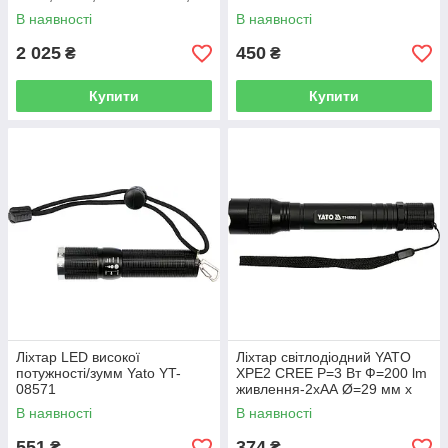
РУЧОЮ, ЗАРЯДНЕ USB YT-
В наявності
В наявності
08579
2 025
450
₴
₴
Купити
Купити
Ліхтар LED високої
Ліхтар світлодіодний YATO
потужності/зумм Yato YT-
XPE2 CREE Р=3 Вт Ф=200 lm
08571
живлення-2хАА Ø=29 мм x
160 мм YT-08565
В наявності
В наявності
551
374
₴
₴