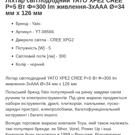
Ліхтар світлодіодний YATO XPE2 CREE
Р=5 Вт Ф=300 lm живлення-3хААА Ø=34
мм x 126 мм
Бренд - Yato.
Артикул - YT-08566.
Джерело світла - CREE XPG2.
Потужність [W] - 5.
Світловий потік [лм] - 300.
Колір - чорний.
Ліхтар світлодіодний YATO XPE2 CREE Р=5 Вт Ф=300 lm
живлення-3хААА Ø=34 мм x 126 мм
Польський бренд Yato популярний на ринку завдяки своїм
ручним та електроінструментів. Під цією маркою продаються
набори інструментів, дрилі, плиткорізи, паяльники, пуско-
зарядні пристрої, електролобзики, багатофункціональний
інструмент і багато іншого.
Володіє торговою маркою компанія Toya, якій також належать
такі популярні бренди, як Sthor, Vorel, Power Up і інші.
Компанія була заснована в 1999 у Вроцлаві. Розширюючи