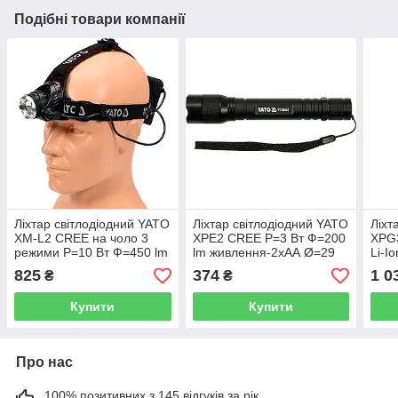
Подібні товари компанії
Ліхтар світлодіодний YATO
Ліхтар світлодіодний YATO
Ліхт
XM-L2 CREE на чоло 3
XPE2 CREE Р=3 Вт Ф=200
XPG
режими Р=10 Вт Ф=450 lm
lm живлення-2хАА Ø=29
Li-I
живлення-4хАА YT-08591
мм x 160 мм YT-08565
lm Ø
825
374
1 0
₴
₴
085
Купити
Купити
Про нас
100% позитивних з 145 відгуків за рік