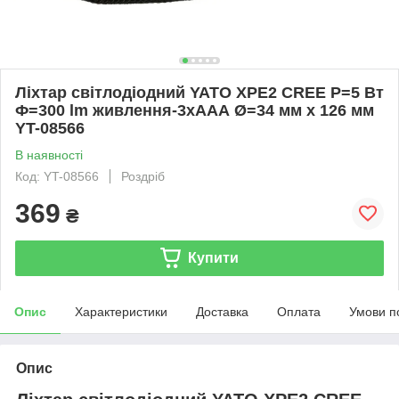
Ліхтар світлодіодний YATO XPE2 CREE Р=5 Вт
Ф=300 lm живлення-3хААА Ø=34 мм х 126 мм
YT-08566
В наявності
Код: YT-08566
Роздріб
369
₴
Купити
Опис
Характеристики
Доставка
Оплата
Умови п
Опис