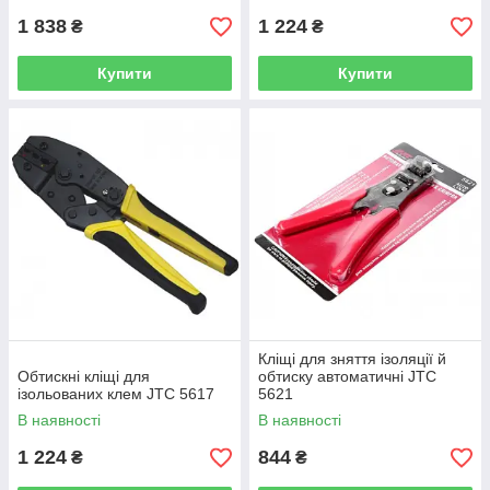
1 838
1 224
₴
₴
Купити
Купити
Кліщі для зняття ізоляції й
Обтискні кліщі для
обтиску автоматичні JTC
ізольованих клем JTC 5617
5621
В наявності
В наявності
1 224
844
₴
₴