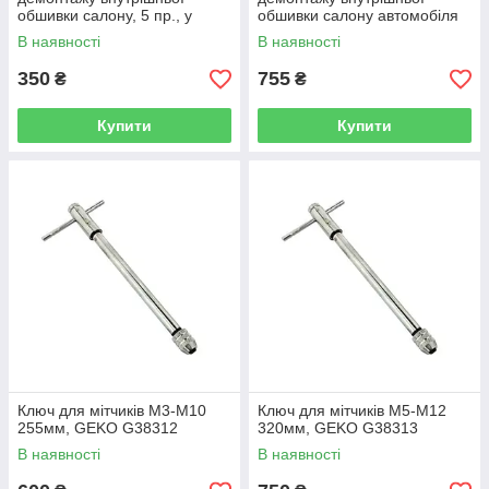
обшивки салону, 5 пр., у
обшивки салону автомобіля
блістері Rock FORCE RF-
5ін. Rock FORCE RF-904M8
В наявності
В наявності
905M1 Код (206)
(код 51578)
350
755
₴
₴
Купити
Купити
Ключ для мітчиків М3-М10
Ключ для мітчиків M5-M12
255мм, GEKO G38312
320мм, GEKO G38313
В наявності
В наявності