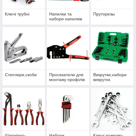
Ми доставимо замовлення найближчим часом!
Ключі трубні
Напилки та
Пруторезы
набори напилків
Степлери,скоби
Просекатели для
Викрутки,набори
монтажу профілів
викруток
Шарнірно-
Набори
Ключі рожково-