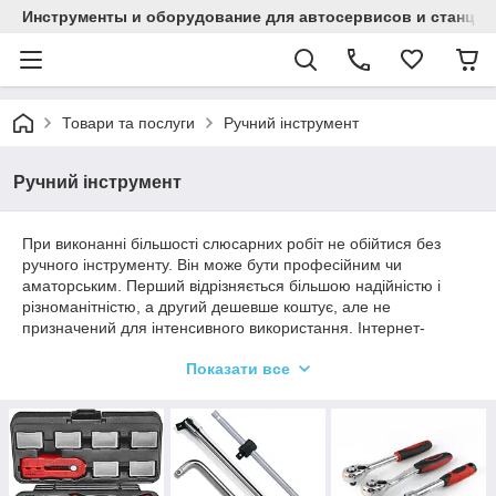
Инструменты и оборудование для автосервисов и станци
Товари та послуги
Ручний інструмент
Ручний інструмент
При виконанні більшості слюсарних робіт не обійтися без
ручного інструменту. Він може бути професійним чи
аматорським. Перший відрізняється більшою надійністю і
різноманітністю, а другий дешевше коштує, але не
призначений для інтенсивного використання. Інтернет-
магазин «Автоінструмент» реалізує велику кількість
Показати все
високоякісного ручного інструменту за досить доступними
цінами.
Асортимент ручного інструменту від
«Автоінструмент»