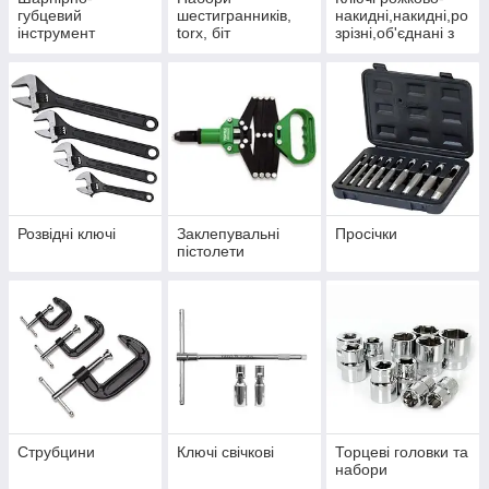
губцевий
шестигранників,
накидні,накидні,ро
інструмент
torx, біт
зрізні,об'єднані з
тріскачкою
Розвідні ключі
Заклепувальні
Просічки
пістолети
Струбцини
Ключі свічкові
Торцеві головки та
набори