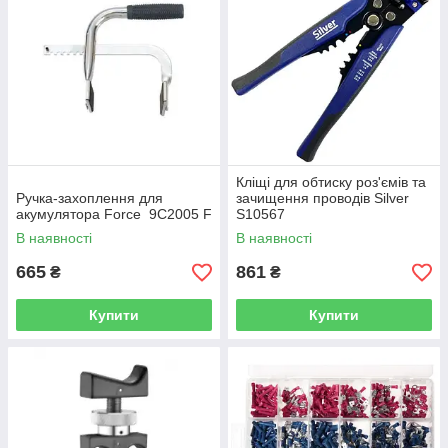
Кліщі для обтиску роз'ємів та
Ручка-захоплення для
зачищення проводів Silver
акумулятора Force 9C2005 F
S10567
В наявності
В наявності
665
861
₴
₴
Купити
Купити