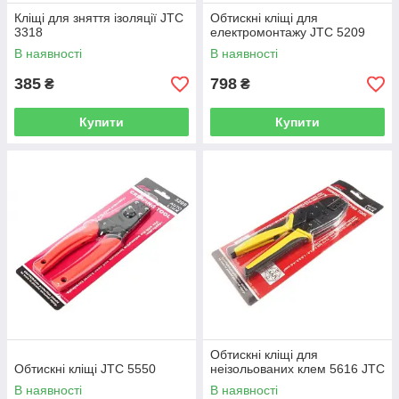
Кліщі для зняття ізоляції JTC
Обтискні кліщі для
3318
електромонтажу JTC 5209
В наявності
В наявності
385
798
₴
₴
Купити
Купити
Обтискні кліщі для
Обтискні кліщі JTC 5550
неізольованих клем 5616 JTC
В наявності
В наявності