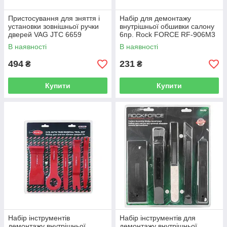
Пристосування для зняття і
Набір для демонтажу
установки зовнішньої ручки
внутрішньої обшивки салону
дверей VAG JTC 6659
6пр. Rock FORCE RF-906M3
(Код 15876)
В наявності
В наявності
494
231
₴
₴
Купити
Купити
Набір інструментів
Набір інструментів для
демонтажу внутрішньої
демонтажу внутрішньої