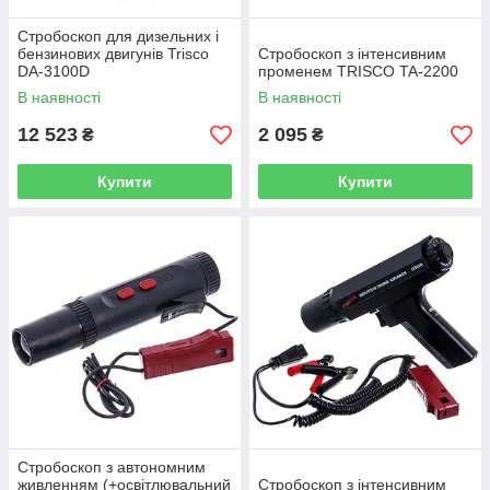
Стробоскоп для дизельних і
бензинових двигунів Trisco
Стробоскоп з інтенсивним
DA-3100D
променем TRISCO TA-2200
В наявності
В наявності
12 523
2 095
₴
₴
Купити
Купити
Стробоскоп з автономним
живленням (+освітлювальний
Стробоскоп з інтенсивним