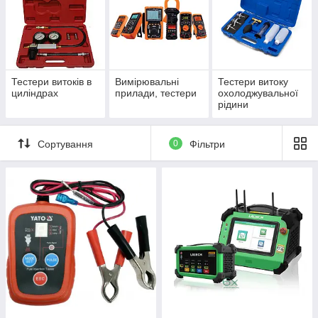
Тестери витоків в
Вимірювальні
Тестери витоку
циліндрах
прилади, тестери
охолоджувальної
рідини
Сортування
0
Фільтри