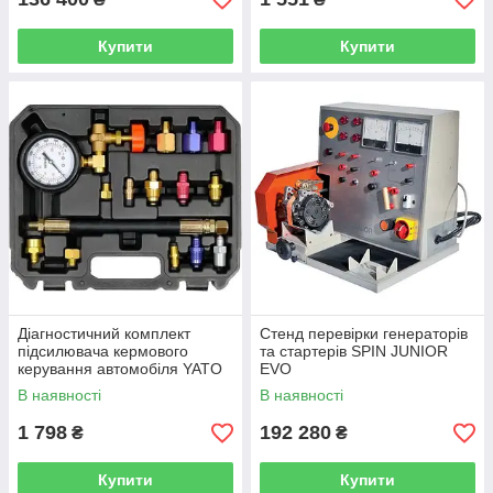
Купити
Купити
Діагностичний комплект
Стенд перевірки генераторів
підсилювача кермового
та стартерів SPIN JUNIOR
керування автомобіля YATO
EVO
YT-73045
В наявності
В наявності
1 798
192 280
₴
₴
Купити
Купити