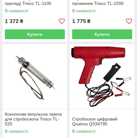
прилад) Trisco TL-1100
променем Trisco TL-2200
В наявності
В наявності
1 372
1 775
₴
₴
Купити
Купити
Ксенонова імпульсна лампа
для стробоскопа Trisco TL-
Стробоскоп цифровий
020
Quatros QS34795
В наявності
В наявності