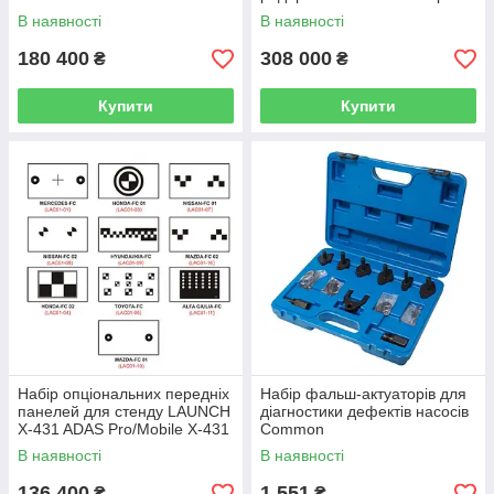
ADAS PRO
Mobile LAUNCH X-431 ADAS
В наявності
В наявності
Mobile
180 400
308 000
₴
₴
Купити
Купити
Набір опціональних передніх
Набір фальш-актуаторів для
панелей для стенду LAUNCH
діагностики дефектів насосів
X-431 ADAS Pro/Mobile X-431
Common
ADAS Kit
Rail(DELPHI:DFP1,DFP3;)
В наявності
В наявності
ROCK FORCE RF-902G14
(код 19302)
136 400
1 551
₴
₴