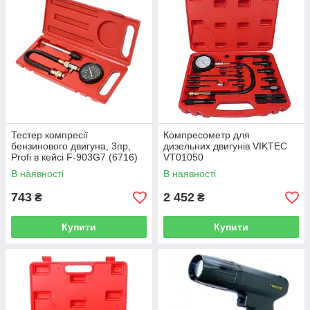
Тестер компресії
Компресометр для
бензинового двигуна, 3пр,
дизельних двигунів VIKTEC
Profi в кейсі F-903G7 (6716)
VT01050
В наявності
В наявності
743
2 452
₴
₴
Купити
Купити