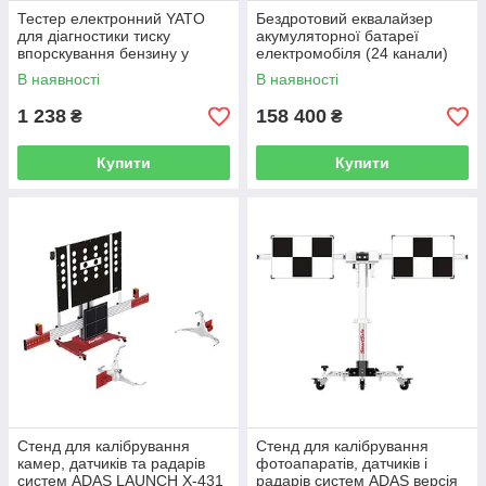
Тестер електронний YATO
Бездротовий еквалайзер
для діагностики тиску
акумуляторної батареї
впорскування бензину у
електромобіля (24 канали)
двигуні YT-72960
LAUNCH EVB624
В наявності
В наявності
1 238
158 400
₴
₴
Купити
Купити
Стенд для калібрування
Стенд для калібрування
камер, датчиків та радарів
фотоапаратів, датчиків і
систем ADAS LAUNCH X-431
радарів систем ADAS версія