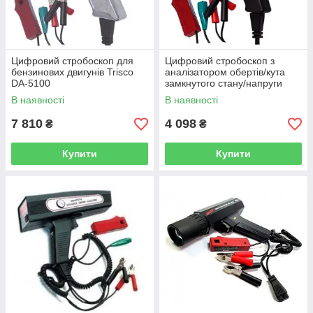
Цифровий стробоскоп для
Цифровий стробоскоп з
бензинових двигунів Trisco
аналізатором обертів/кута
DA-5100
замкнутого стану/напруги
Trisco DA-3100NS
В наявності
В наявності
7 810
4 098
₴
₴
Купити
Купити