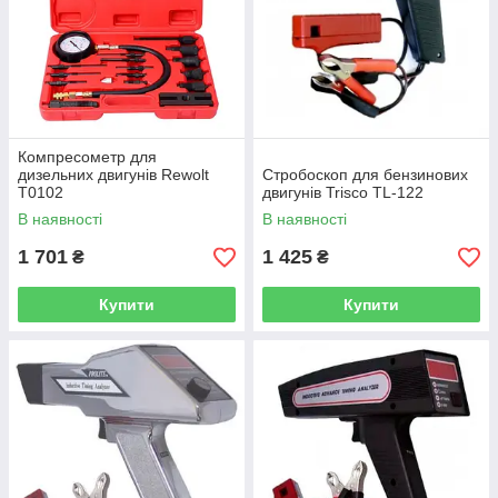
Компресометр для
дизельних двигунів Rewolt
Стробоскоп для бензинових
T0102
двигунів Trisco TL-122
В наявності
В наявності
1 701
1 425
₴
₴
Купити
Купити