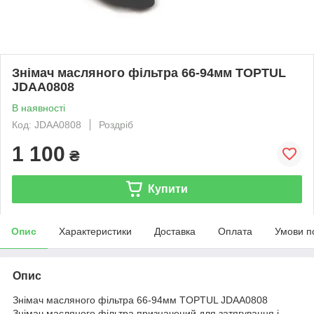
Знімач масляного фільтра 66-94мм TOPTUL
JDAA0808
В наявності
Код: JDAA0808
Роздріб
1 100
₴
Купити
Опис
Характеристики
Доставка
Оплата
Умови п
Опис
Знімач масляного фільтра 66-94мм TOPTUL JDAA0808
Знімач масляного фільтра призначений для затягування і