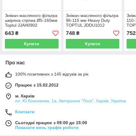
Знімач масляного фільтра
Знімач масляного фільтра
Знім
шкіряна стрічка Ø5-160мм
96-115 мм Heavy Duty
110-
Toptul JJAH0902
TOPTUL JDDU1012
TOP
643
748
752
₴
₴
Купити
Купити
Про нас
100% позитивних з 145 відгуків за рік
Працює з 15.02.2012
м. Харків
пл. Ю.Кононенка, 1а, Авторынок "Лоск", Харків, Україна
Контакти
Сьогодні працює з 09:00 до 15:00
Показати весь графік роботи