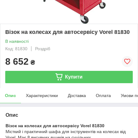
Візок на колесах для автосервісу Vorel 81830
В наявності
Код: 81830
Роздріб
8 652
₴
Купити
Опис
Характеристики
Доставка
Оплата
Умови п
Опис
Візок на колесах для автосервісу Vorel 81830
Місткий і практичний шафа для інструментів на колесах від
Vorel. Має 8 висувних ящиків на суцільних