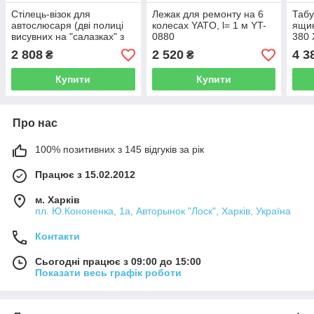
Стілець-візок для
Лежак для ремонту на 6
Табу
автослюсаря (дві полиці
колесах YATO, l= 1 м YT-
ящик
висувних на "салазках" з
0880
380 
підшипниками - Forsage
YT-
2 808
2 520
4 3
₴
₴
F-01Z0467 (код 102)
Купити
Купити
Про нас
100% позитивних з 145 відгуків за рік
Працює з 15.02.2012
м. Харків
пл. Ю.Кононенка, 1а, Авторынок "Лоск", Харків, Україна
Контакти
Сьогодні працює з 09:00 до 15:00
Показати весь графік роботи