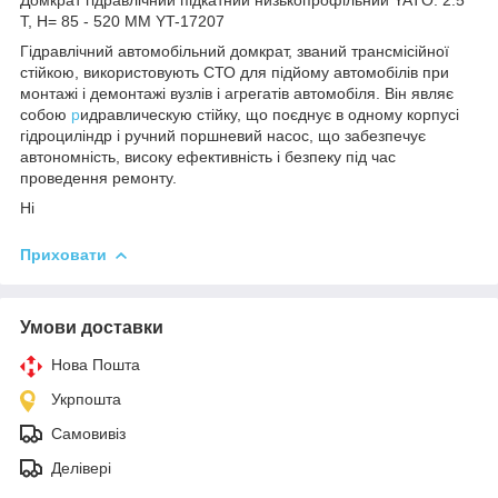
Т, H= 85 - 520 ММ YT-17207
Гідравлічний автомобільний домкрат, званий трансмісійної
стійкою, використовують СТО для підйому автомобілів при
монтажі і демонтажі вузлів і агрегатів автомобіля. Він являє
собою
р
идравлическую стійку, що поєднує в одному корпусі
гідроциліндр і ручний поршневий насос, що забезпечує
автономність, високу ефективність і безпеку під час
проведення ремонту.
Ні
Приховати
Умови доставки
Нова Пошта
Укрпошта
Самовивіз
Делівері