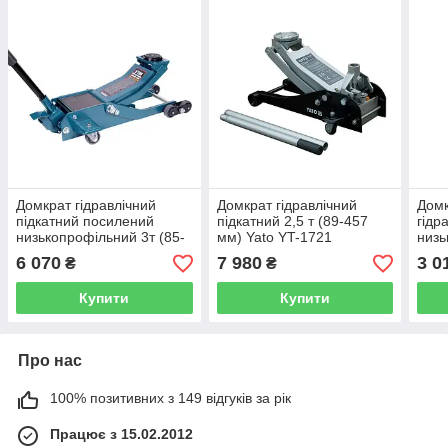
Домкрат гідравлічний
Домкрат гідравлічний
Домк
підкатний посилений
підкатний 2,5 т (89-457
гідр
низькопрофільний 3т (85-
мм) Yato YT-1721
низь
520мм) Forsage F-
мм)
6 070
7 980
3 0
₴
₴
T830031BS(Код:1143)
T820
Купити
Купити
Про нас
100% позитивних з 149 відгуків за рік
Працює з 15.02.2012