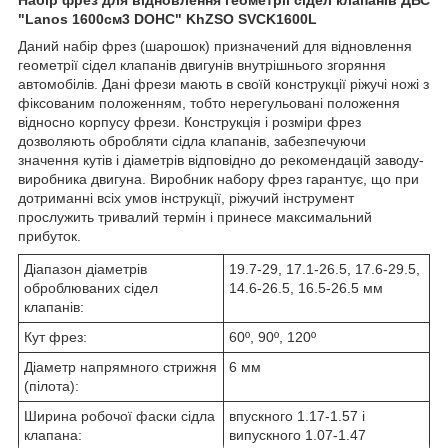
"Lanos 1600см3 DOHC" KhZSO SVCK1600L
Даний набір фрез (шарошок) призначений для відновлення
геометрії сідел клапанів двигунів внутрішнього згоряння
автомобілів. Дані фрези мають в своїй конструкції ріжучі ножі з
фіксованим положенням, тобто нерегульовані положення
відносно корпусу фрези. Конструкція і розміри фрез
дозволяють обробляти сідла клапанів, забезпечуючи
значення кутів і діаметрів відповідно до рекомендацій заводу-
виробника двигуна. Виробник набору фрез гарантує, що при
дотриманні всіх умов інструкції, ріжучий інструмент
прослужить тривалий термін і принесе максимальний
прибуток.
Діапазон діаметрів
19.7-29, 17.1-26.5, 17.6-29.5,
оброблюваних сідел
14.6-26.5, 16.5-26.5 мм
клапанів:
Кут фрез:
60º, 90º, 120º
Діаметр напрямного стрижня
6 мм
(пілота):
Ширина робочої фаски сідла
впускного 1.17-1.57 і
клапана:
випускного 1.07-1.47