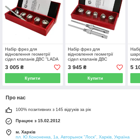
Набір фрез для
Набір фрез для
Наб
відновлення геометрії
відновлення геометрії
шаро
сідел клапанів ДВС "LADA
сідел клапанів ДВС
геом
2110 16кл." SVCK1010
"Hyundai/Kia" KhZSO
ДВС
3 005
3 945
5 1
₴
₴
KhZSO
SVCK05HNK
Купити
Купити
Про нас
100% позитивних з 145 відгуків за рік
Працює з 15.02.2012
м. Харків
пл. Ю.Кононенка, 1а, Авторынок "Лоск", Харків, Україна