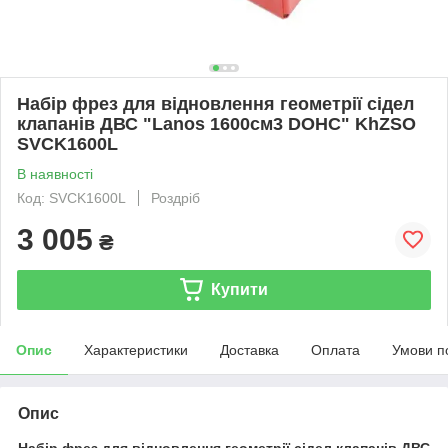
Набір фрез для відновлення геометрії сідел
клапанів ДВС "Lanos 1600см3 DOHC" KhZSO
SVCK1600L
В наявності
Код: SVCK1600L
Роздріб
3 005
₴
Купити
Опис
Характеристики
Доставка
Оплата
Умови п
Опис
Набір фрез для відновлення геометрії сідел клапанів ДВС