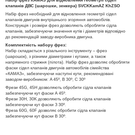
клапанів ДВС (шарошки, зенкера) SVCKKamAZ KhZSO
Набір фрез необхідний для відновлення геометрії сідел
клапанів двигунів внутрішнього згоряння автомобілів.
Конструкція і розміри фрез дозволяють обробляти сідла
клапанів, забезпечуючи значення кутів і діаметрів відповідно
до рекомендацій заводу-виробника двигуна.
Комплектність набору фрез:
Набір складається з різального інструменту – фрез
(шарошок), з різними діаметрами і кутами, а також
напрямного стрижня (пілота). Набір фрез дозволяє обробляти
фаски сідел клапанів двигунів автомобілів сімейства
«КАМАЗ», забезпечуючи наступні кути, рекомендовані
заводом-виробником: A 45º, B 30º, C 30º
Фрези 45G, 45H дозволяють обробити сідла клапанів
забезпечуючи кут фаски А 45º.
Фрези 30H, 30K дозволяють обробити сідла клапанів
забезпечуючи кут фаски З 30º.
Фреза 60G, 60F дозволяє обробити сідла клапанів
забезпечуючи кут фаски B 30º.