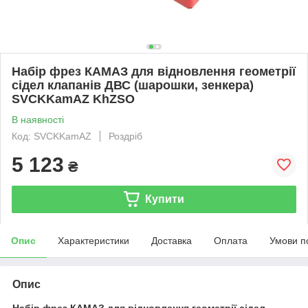
Набір фрез КАМАЗ для відновлення геометрії
сідел клапанів ДВС (шарошки, зенкера)
SVCKKamAZ KhZSO
В наявності
Код: SVCKKamAZ
Роздріб
5 123
₴
Купити
Опис
Характеристики
Доставка
Оплата
Умови п
Опис
Набір фрез КАМАЗ для відновлення геометрії сідел