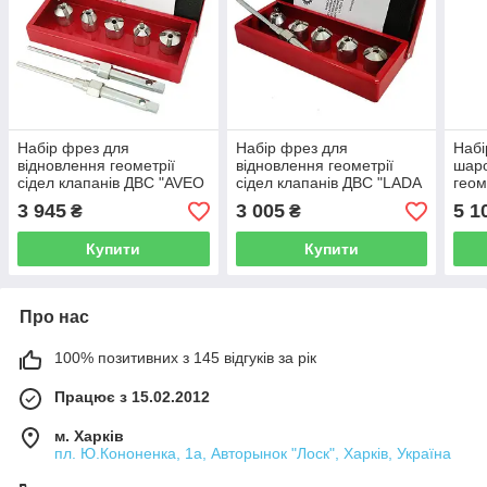
Набір фрез для
Набір фрез для
Наб
відновлення геометрії
відновлення геометрії
шаро
сідел клапанів ДВС "AVEO
сідел клапанів ДВС "LADA
геом
16кл." KhZSO
2110 16кл." SVCK1010
ДВС
3 945
3 005
5 1
₴
₴
SVCKAVEO16V
KhZSO
Купити
Купити
Про нас
100% позитивних з 145 відгуків за рік
Працює з 15.02.2012
м. Харків
пл. Ю.Кононенка, 1а, Авторынок "Лоск", Харків, Україна