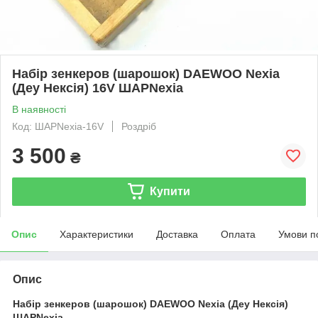
Набір зенкеров (шарошок) DAEWOO Nexia
(Деу Нексія) 16V ШАРNexia
В наявності
Код: ШАРNexia-16V
Роздріб
3 500
₴
Купити
Опис
Характеристики
Доставка
Оплата
Умови п
Опис
Набір зенкеров (шарошок) DAEWOO Nexia (Деу Нексія)
ШАРNexia.