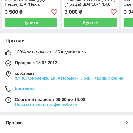
Нексія) ШАРNexia
(7 різців) ШАР10-7РВК8
сіде
16кл
3 500
3 080
3 9
₴
₴
SVC
Купити
Купити
Про нас
100% позитивних з 145 відгуків за рік
Працює з 15.02.2012
м. Харків
пл. Ю.Кононенка, 1а, Авторынок "Лоск", Харків, Україна
Контакти
Сьогодні працює з 09:00 до 18:00
Показати весь графік роботи
Про нас