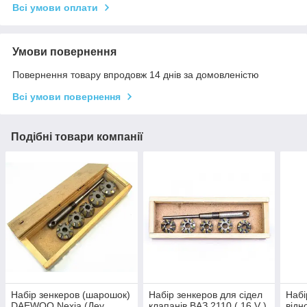
Всі умови оплати
Умови повернення
Повернення товару впродовж 14 днів за домовленістю
Всі умови повернення
Подібні товари компанії
Набір зенкеров (шарошок)
Набір зенкеров для сідел
Набі
DAEWOO Nexia (Деу
клапанів ВАЗ 2110 ( 16 V )
відн