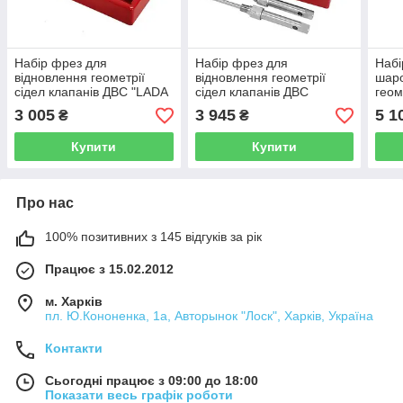
Набір фрез для
Набір фрез для
Наб
відновлення геометрії
відновлення геометрії
шаро
сідел клапанів ДВС "LADA
сідел клапанів ДВС
геом
2110 16кл." SVCK1010
"Hyundai/Kia" KhZSO
ДВС
3 005
3 945
5 1
₴
₴
KhZSO
SVCK05HNK
Купити
Купити
Про нас
100% позитивних з 145 відгуків за рік
Працює з 15.02.2012
м. Харків
пл. Ю.Кононенка, 1а, Авторынок "Лоск", Харків, Україна
Контакти
Сьогодні працює з 09:00 до 18:00
Показати весь графік роботи