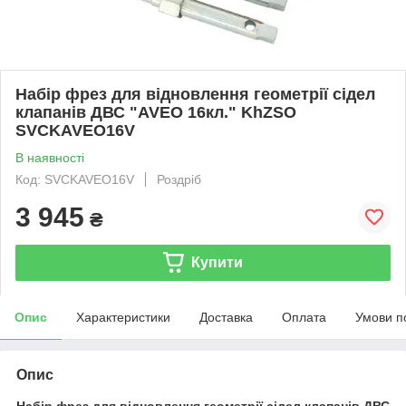
Набір фрез для відновлення геометрії сідел
клапанів ДВС "AVEO 16кл." KhZSO
SVCKAVEO16V
В наявності
Код: SVCKAVEO16V
Роздріб
3 945
₴
Купити
Опис
Характеристики
Доставка
Оплата
Умови п
Опис
Набір фрез для відновлення геометрії сідел клапанів ДВС