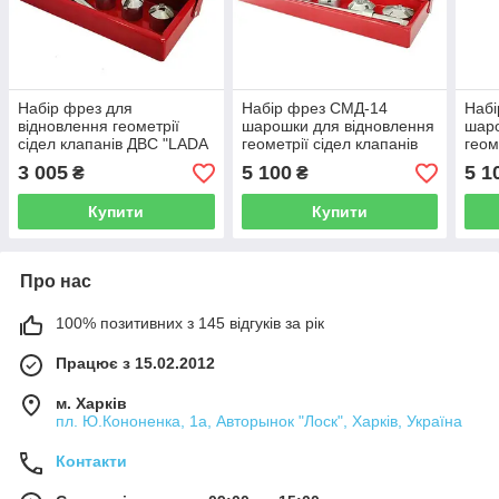
Набір фрез для
Набір фрез СМД-14
Набі
відновлення геометрії
шарошки для відновлення
шаро
сідел клапанів ДВС "LADA
геометрії сідел клапанів
геом
2110 16кл." SVCK1010
ДВС SVCK14SMD KhZSO
ДВС
3 005
5 100
5 1
₴
₴
KhZSO
Купити
Купити
Про нас
100% позитивних з 145 відгуків за рік
Працює з 15.02.2012
м. Харків
пл. Ю.Кононенка, 1а, Авторынок "Лоск", Харків, Україна
Контакти