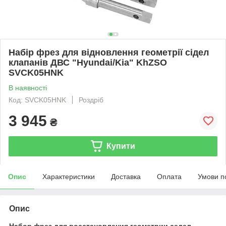
Набір фрез для відновлення геометрії сідел
клапанів ДВС "Hyundai/Kia" KhZSO
SVCK05HNK
В наявності
Код: SVCK05HNK
Роздріб
3 945
₴
Купити
Опис
Характеристики
Доставка
Оплата
Умови п
Опис
Набор фрез для восстановления геометрии седел