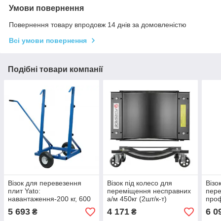
Умови повернення
Повернення товару впродовж 14 днів за домовленістю
Всі умови повернення
Подібні товари компанії
Візок для перевезення
Візок під колесо для
Візо
плит Yato:
переміщення несправних
пере
навантаження-200 кг, 600
а/м 450кг (2шт/к-т)
проф
х 90 х 1000 мм YT-37434
Forsage F-TRF0322 (код
Roc
5 693
4 171
6 0
₴
₴
48750)
MH80