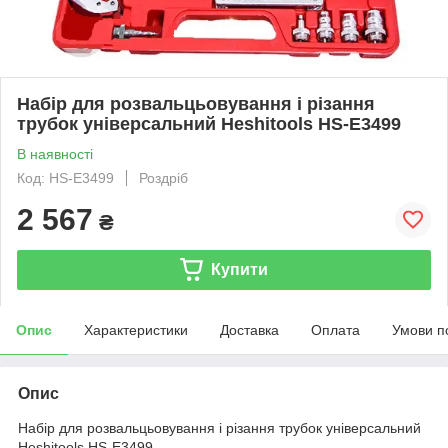
Набір для розвальцьовування і різання
трубок універсальний Heshitools HS-E3499
В наявності
Код: HS-E3499
Роздріб
2 567
₴
Купити
Опис
Характеристики
Доставка
Оплата
Умови п
Опис
Набір для розвальцьовування і різання трубок універсальний
Heshitools HS-E3499.