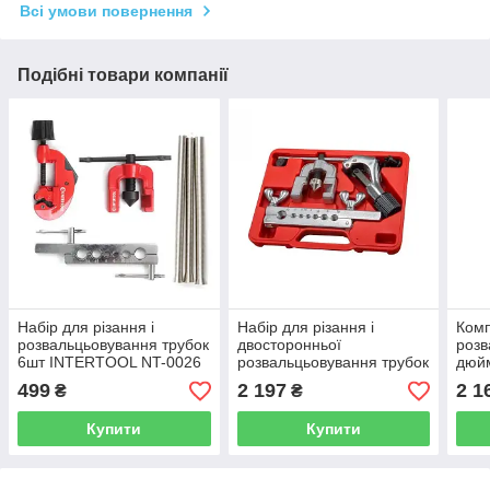
Всі умови повернення
Подібні товари компанії
Набір для різання і
Набір для різання і
Комп
розвальцьовування трубок
двосторонньої
розв
6шт INTERTOOL NT-0026
розвальцьовування трубок
дюй
(метричні розміри) JTC
499
2 197
2 1
₴
₴
5632M
Купити
Купити