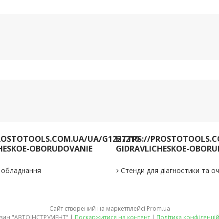
ROSTOTOOLS.COM.UA/UA/G1227210-
HTTPS://PROSTOTOOLS.C
HESKOE-OBORUDOVANIE
GIDRAVLICHESKOE-OBORU
е обладнання
Стенди для діагностики та 
Сайт створений на маркетплейсі
Prom.ua
Магазин "АВТОІНСТРУМЕНТ" |
Поскаржитися на контент
|
Політика конфіденцій