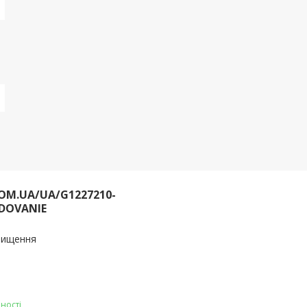
OM.UA/UA/G1227210-
DOVANIE
очищення
ності