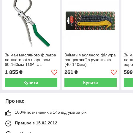
Знімач масляного фільтра
Знімач масляного фільтра
Знім
ланцюгової з шарніром
ланцюгової з рукояткою
ланц
60-160мм TOPTUL
(40-140мм)
воро
JDBA60G0R
E34
1 855
261
599
₴
₴
Купити
Купити
Про нас
100% позитивних з 145 відгуків за рік
Працює з 15.02.2012