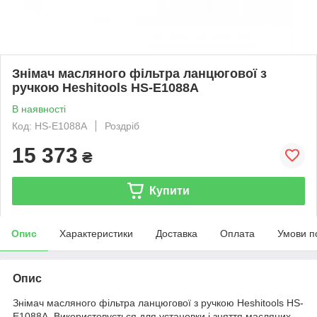
Знімач масляного фільтра ланцюгової з
ручкою Heshitools HS-E1088A
В наявності
Код: HS-E1088A
Роздріб
15 373
₴
Купити
Опис
Характеристики
Доставка
Оплата
Умови п
Опис
Знімач масляного фільтра ланцюгової з ручкою Heshitools HS-
E1088A. Використовується для установки і зняття масляних