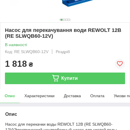
Насос для перекачування води REWOLT 12В
(RE SLWQB60-12V)
В наявності
Код: RE SLWQB60-12V
Роздріб
1 818
₴
Купити
Опис
Характеристики
Доставка
Оплата
Умови п
Опис
Насос для перекачки воды REWOLT 12В (RE SLWQB60-
12V)Электрический центробежный насос для чистой воды,