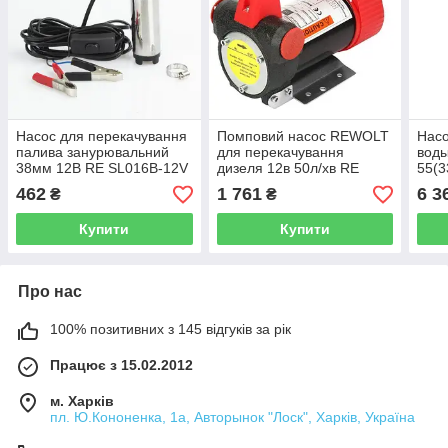
Насос для перекачування
Помповий насос REWOLT
Насо
палива занурювальний
для перекачування
воды
38мм 12В RE SL016B-12V
дизеля 12в 50л/хв RE
55(3
REWOLT
SL001-12V
Ø10
462
1 761
6 3
₴
₴
DON
Купити
Купити
Про нас
100% позитивних з 145 відгуків за рік
Працює з 15.02.2012
м. Харків
пл. Ю.Кононенка, 1а, Авторынок "Лоск", Харків, Україна