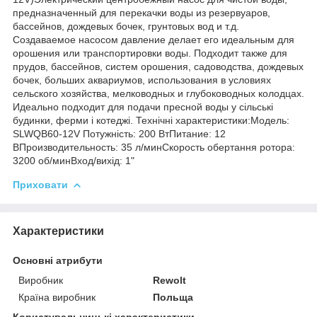
предназначенный для перекачки воды из резервуаров,
бассейнов, дождевых бочек, грунтовых вод и т.д.
Создаваемое насосом давление делает его идеальным для
орошения или транспортировки воды. Подходит также для
прудов, бассейнов, систем орошения, садоводства, дождевых
бочек, больших аквариумов, использования в условиях
сельского хозяйства, мелководных и глубоководных колодцах.
Идеально подходит для подачи пресной воды у сільські
будинки, ферми і котеджі. Технічні характеристики:Модель:
SLWQB60-12V Потужність: 200 ВтПитание: 12
ВПроизводительность: 35 л/минСкорость обертання ротора:
3200 об/минВход/вихід: 1"
Приховати
Характеристики
Основні атрибути
Виробник
Rewolt
Країна виробник
Польща
Користувальницькі характеристики