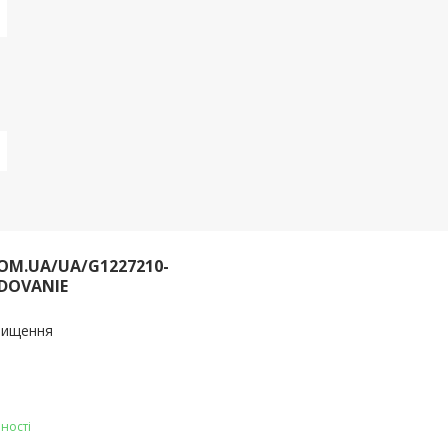
OM.UA/UA/G1227210-
DOVANIE
очищення
ності