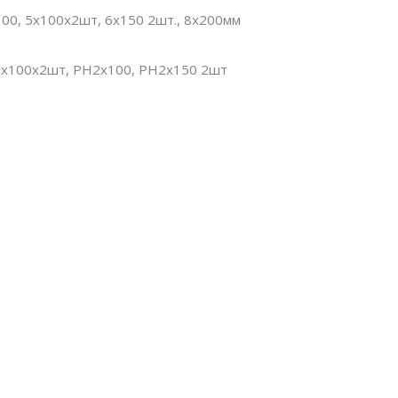
х100, 5х100х2шт, 6х150 2шт., 8х200мм
РН1х100х2шт, РН2х100, РН2х150 2шт