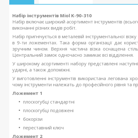
Набір інструментів Miol K-90-310
Набір включає широкий асортимент інструментів (всього
виконанні різних видів робіт.
Набір пригнічується в металевій інструментальної візку
в 9-ти ложементах. Така форма організації дає кори
зручним чином. Верхня частина візка оснащена стіл
Центральний замок одночасно замикає всі відділення.
У широкому асортименті набору представлені наступні
ударні, а також допоміжні.
У виготовленні інструментів використана легована хром
чому інструменти належать до професійного рівня та п
Ложемент 1
плоскогубці стандартні
плоскогубці подовжені
бокорізи
переставний ключ
Ложемент 2