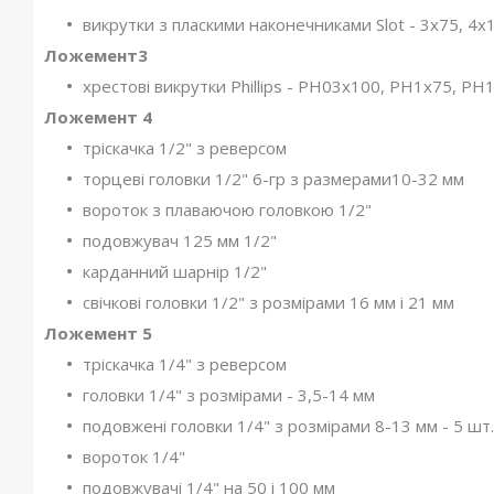
викрутки з пласкими наконечниками Slot - 3х75, 4
Ложемент3
хрестові викрутки Phillips - РН03х100, PH1x75, 
Ложемент 4
тріскачка 1/2" з реверсом
торцеві головки 1/2" 6-гр з размерами10-32 мм
вороток з плаваючою головкою 1/2"
подовжувач 125 мм 1/2"
карданний шарнір 1/2"
свічкові головки 1/2" з розмірами 16 мм і 21 мм
Ложемент 5
тріскачка 1/4" з реверсом
головки 1/4" з розмірами - 3,5-14 мм
подовжені головки 1/4" з розмірами 8-13 мм - 5 шт.
вороток 1/4"
подовжувачі 1/4" на 50 і 100 мм