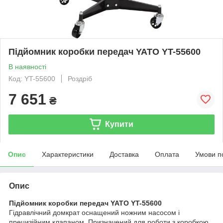
Підйомник коробки передач YATO YT-55600
В наявності
Код: YT-55600
Роздріб
7 651
₴
Купити
Опис
Характеристики
Доставка
Оплата
Умови п
Опис
Підйомник коробки передач YATO YT-55600
Гідравлічний домкрат оснащений ножним насосом і
прецизійним клапаном. Призначений для роботи з коробкою