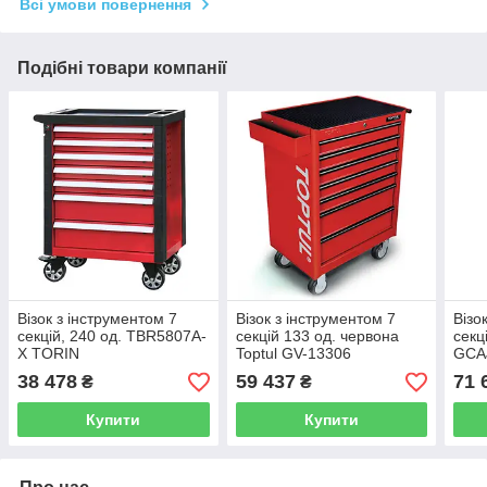
Всі умови повернення
Подібні товари компанії
Візок з інструментом 7
Візок з інструментом 7
Візо
секцій, 240 од. TBR5807A-
секцій 133 од. червона
секц
X TORIN
Toptul GV-13306
GCA
38 478
59 437
71 
₴
₴
Купити
Купити