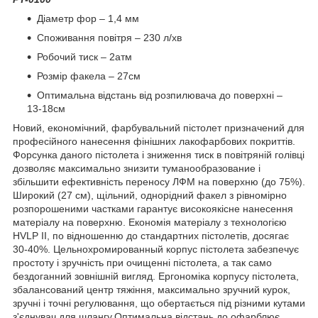
Діаметр фор – 1,4 мм
Споживання повітря – 230 л/хв
Робочий тиск – 2атм
Розмір факела – 27см
Оптимальна відстань від розпилювача до поверхні –
13-18см
Новий, економічний, фарбувальний пістолет призначений для
професійного нанесення фінішних лакофарбових покриттів.
Форсунка даного пістолета і зниження тиск в повітряній голівці
дозволяє максимально знизити туманообразование і
збільшити ефективність переносу ЛФМ на поверхню (до 75%).
Широкий (27 см), щільний, однорідний факел з рівномірно
розпорошеними частками гарантує високоякісне нанесення
матеріалу на поверхню. Економія матеріалу з технологією
HVLP II, по відношенню до стандартних пістолетів, досягає
30-40%. Цельнохромированный корпус пістолета забезпечує
простоту і зручність при очищенні пістолета, а так само
бездоганний зовнішній вигляд. Ергономіка корпусу пістолета,
збалансований центр тяжіння, максимально зручний курок,
зручні і точні регулювання, що обертається під різними кутами
з'єднувач для шлангу.Оптимальна відстань до офарблює