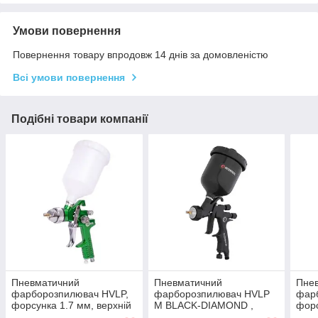
Умови повернення
Повернення товару впродовж 14 днів за домовленістю
Всі умови повернення
Подібні товари компанії
Пневматичний
Пневматичний
Пне
фарборозпилювач HVLP,
фарборозпилювач HVLP
фар
форсунка 1.7 мм, верхній
M BLACK-DIAMOND ,
форс
пластиковий бачок 600мл,
форсунка 1.3 мм, STORM
плас