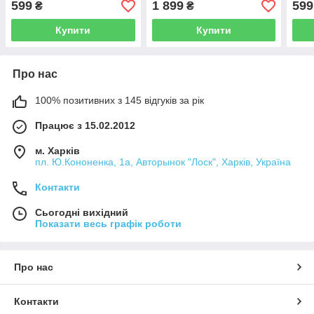
599
1 899
599
₴
₴
3бар INTERTOOL PT-0119
INTERTOOL PT-0163
3ба
Купити
Купити
Про нас
100% позитивних з 145 відгуків за рік
Працює з 15.02.2012
м. Харків
пл. Ю.Кононенка, 1а, Авторынок "Лоск", Харків, Україна
Контакти
Сьогодні вихідний
Показати весь графік роботи
Про нас
Контакти