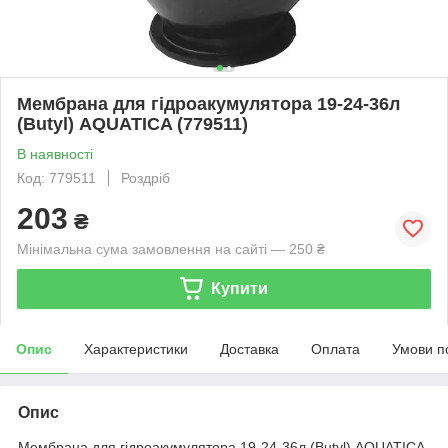
Мембрана для гідроакумулятора 19-24-36л
(Butyl) AQUATICA (779511)
В наявності
Код: 779511
Роздріб
203
₴
Мінімальна сума замовлення на сайті — 250 ₴
Купити
Опис
Характеристики
Доставка
Оплата
Умови п
Опис
Мембрана для гідроакумулятора 19-24-36л (Butyl) AQUATICA