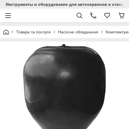
Инструменты и оборудование для автосервисов и станци
Товари та послуги
Насосне обладнання
Комплектуюч