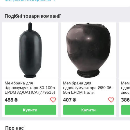
Подібні товари компанії
Мембрана для
Мембрана для
Мем
гідроакумулятора 80-100л
гідроакумулятора Ø80 36-
гідр
EPDM AQUATICA (779515)
50л EPDM Італія
хвос
AQUATICA (779483)
Італ
488
407
386
₴
₴
Купити
Купити
Про нас