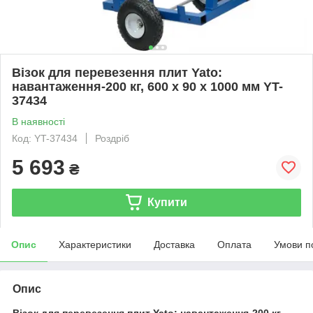
Візок для перевезення плит Yato:
навантаження-200 кг, 600 х 90 х 1000 мм YT-
37434
В наявності
Код: YT-37434
Роздріб
5 693
₴
Купити
Опис
Характеристики
Доставка
Оплата
Умови п
Опис
Візок для перевезення плит Yato: навантаження-200 кг,