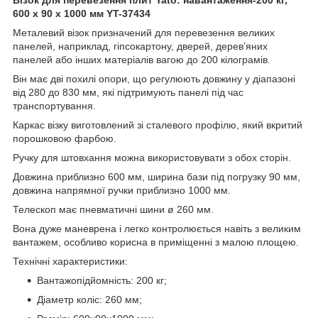
600 х 90 х 1000 мм YT-37434
Металевий візок призначений для перевезення великих
панелей, наприклад, гіпсокартону, дверей, дерев’яних
панелей або інших матеріалів вагою до 200 кілограмів.
Він має дві похилі опори, що регулюють довжину у діапазоні
від 280 до 830 мм, які підтримують панелі під час
транспортування.
Каркас візку виготовлений зі сталевого профілю, який вкритий
порошковою фарбою.
Ручку для штовхання можна використовувати з обох сторін.
Довжина приблизно 600 мм, ширина бази під погрузку 90 мм,
довжина напрямної ручки приблизно 1000 мм.
Телескоп має пневматичні шини ø 260 мм.
Вона дуже маневрена і легко контролюється навіть з великим
вантажем, особливо корисна в приміщенні з малою площею.
Технічні характеристики:
Вантажопідйомність: 200 кг;
Діаметр коліс: 260 мм;