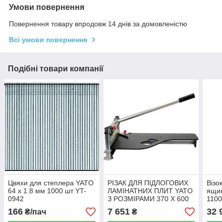
Умови повернення
Повернення товару впродовж 14 днів за домовленістю
Всі умови повернення
Подібні товари компанії
Цвяхи для степлера YATO
РІЗАК ДЛЯ ПІДЛОГОВИХ
Візо
64 х 1.8 мм 1000 шт YT-
ЛАМІНАТНИХ ПЛИТ YATO
ящи
0942
З РОЗМІРАМИ 370 Х 600
110
ММ, ТОВЩ.- 16 ММ YT-
YT-
166
7 651
32 
₴/пач
₴
37311