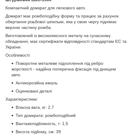
Компактний домкрат для легкового авто.
Домкрат має ромбоподібну форму та працює за рахунок
обертання різьбової шпильки, яка у свою чергу піднімає
верхню частину ромба.
Виготовлений із високоякісного металу на сучасному
обладнанні, має сертифікати відповідності стандартам ЄС та
України.
Особливості:
Поворотне металеве підхоплення під ребро
жорсткості - надійна поперечна фіксація під днищем
авто.
Антикорозійна емаль
Оцинковані деталі
Характеристики:
Власна вага, кг: 2,7
Тип домкрата: ромбоподібний
Вантажопідйомність, т: 1,5
Висота підйому, см: 39