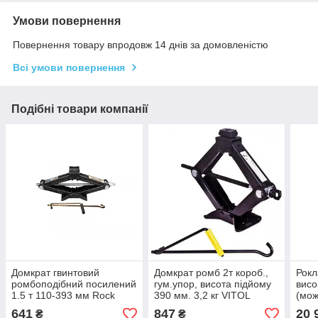
Умови повернення
Повернення товару впродовж 14 днів за домовленістю
Всі умови повернення
Подібні товари компанії
Домкрат гвинтовий
Домкрат ромб 2т короб.,
Рокл
ромбоподібний посилений
гум.упор, висота підйому
вис
1.5 т 110-393 мм Rock
390 мм. 3,2 кг VITOL
(мож
Force RF-105B (код
ДВ-1132ТН/ST-113N
в 4-
641
847
20 
₴
₴