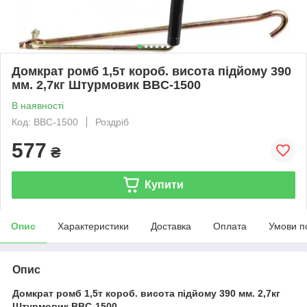
Домкрат ромб 1,5т короб. висота підйому 390
мм. 2,7кг Штурмовик BBC-1500
В наявності
Код: BBC-1500
Роздріб
577
₴
Купити
Опис
Характеристики
Доставка
Оплата
Умови п
Опис
Домкрат ромб 1,5т короб. висота підйому 390 мм. 2,7кг
Штурмовик BBC-1500