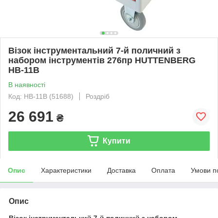
Візок інструментальний 7-й поличний з
набором інструментів 276пр HUTTENBERG
HB-11B
В наявності
Код: HB-11B (51688)
Роздріб
26 691
₴
Купити
Опис
Характеристики
Доставка
Оплата
Умови п
Опис
Візок інструментальний 7-й поличний з набором