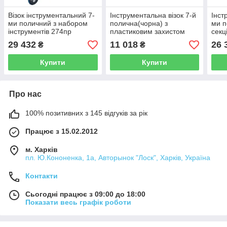
Візок інструментальний 7-
Інструментальна візок 7-й
Інст
ми поличний з набором
полична(чорна) з
ми п
інструментів 274пр
пластиковим захистом
секц
Forsage F-55300 (Код:
корпусу Rock Force RF-
інст
29 432
11 018
26 
₴
₴
51381)
1141117 (Код:15631)
EVE
Купити
Купити
Про нас
100% позитивних з 145 відгуків за рік
Працює з 15.02.2012
м. Харків
пл. Ю.Кононенка, 1а, Авторынок "Лоск", Харків, Україна
Контакти
Сьогодні працює з 09:00 до 18:00
Показати весь графік роботи