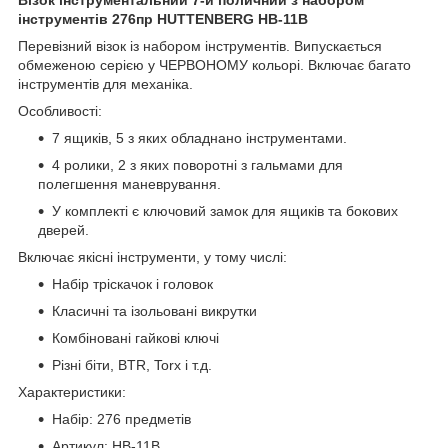
інструментів 276пр HUTTENBERG HB-11B
Перевізний візок із набором інструментів. Випускається
обмеженою серією у ЧЕРВОНОМУ кольорі. Включає багато
інструментів для механіка.
Особливості:
7 ящиків, 5 з яких обладнано інструментами.
4 ролики, 2 з яких поворотні з гальмами для
полегшення маневрування.
У комплекті є ключовий замок для ящиків та бокових
дверей.
Включає якісні інструменти, у тому числі:
Набір тріскачок і головок
Класичні та ізольовані викрутки
Комбіновані гайкові ключі
Різні біти, BTR, Torx і т.д.
Характеристики:
Набір: 276 предметів
Артикул: HB-11B