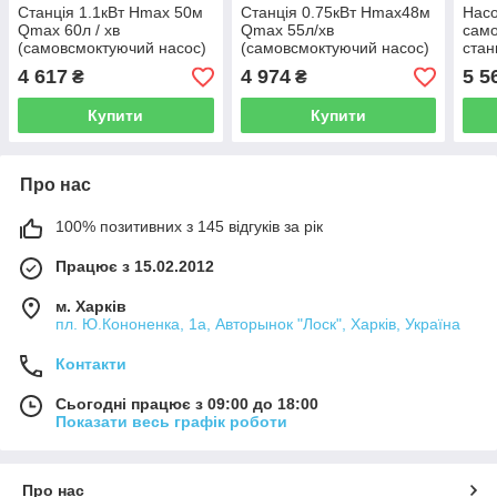
Станція 1.1кВт Hmax 50м
Станція 0.75кВт Hmax48м
Нас
Qmax 60л / хв
Qmax 55л/хв
само
(самовсмоктуючий насос)
(самовсмоктуючий насос)
стан
24л Україна Wetron
24л Україна AQUATICA
Qmax
4 617
4 974
5 5
₴
₴
(775044/24)
(775092/24)
Укра
(775
Купити
Купити
Про нас
100% позитивних з 145 відгуків за рік
Працює з 15.02.2012
м. Харків
пл. Ю.Кононенка, 1а, Авторынок "Лоск", Харків, Україна
Контакти
Сьогодні працює з 09:00 до 18:00
Показати весь графік роботи
Про нас