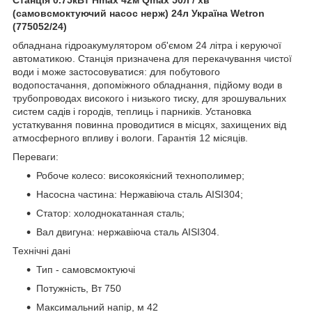
(самовсмоктуючий насос нерж) 24л Україна Wetron
(775052/24)
обладнана гідроакумулятором об'ємом 24 літра і керуючої
автоматикою. Станція призначена для перекачування чистої
води і може застосовуватися: для побутового
водопостачання, допоміжного обладнання, підйому води в
трубопроводах високого і низького тиску, для зрошувальних
систем садів і городів, теплиць і парників. Установка
устаткування повинна проводитися в місцях, захищених від
атмосферного впливу і вологи. Гарантія 12 місяців.
Переваги:
Робоче колесо: високоякісний технополимер;
Насосна частина: Нержавіюча сталь AISI304;
Статор: холоднокатанная сталь;
Вал двигуна: нержавіюча сталь AISI304.
Технічні дані
Тип - самовсмоктуючі
Потужність, Вт 750
Максимальний напір, м 42