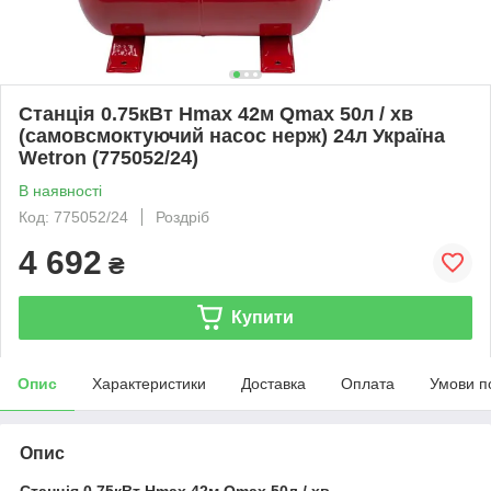
Станція 0.75кВт Hmax 42м Qmax 50л / хв
(самовсмоктуючий насос нерж) 24л Україна
Wetron (775052/24)
В наявності
Код: 775052/24
Роздріб
4 692
₴
Купити
Опис
Характеристики
Доставка
Оплата
Умови п
Опис
Станція 0.75кВт Hmax 42м Qmax 50л / хв