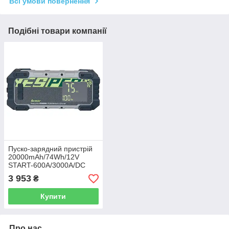
Всі умови повернення
Подібні товари компанії
Пуско-зарядний пристрій
20000mAh/74Wh/12V
START-600A/3000A/DC
150W/ліхтар ARMOR JS-
3 953
₴
700
Купити
Про нас