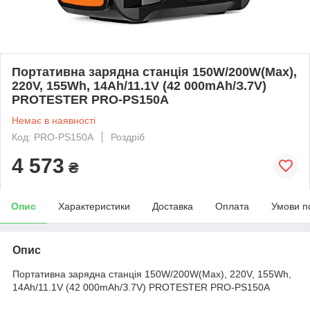
Портативна зарядна станція 150W/200W(Max),
220V, 155Wh, 14Ah/11.1V (42 000mAh/З.7V)
PROTESTER PRO-PS150A
Немає в наявності
Код: PRO-PS150A
Роздріб
4 573
₴
Опис
Характеристики
Доставка
Оплата
Умови п
Опис
Портативна зарядна станція 150W/200W(Max), 220V, 155Wh,
14Ah/11.1V (42 000mAh/З.7V) PROTESTER PRO-PS150A