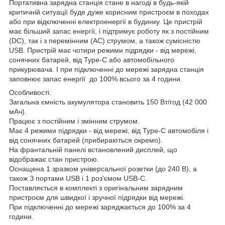
Портативна зарядна станція стане в нагоді в будь-якій
критичній ситуації буде дуже корисним пристроєм в походах
або при відключенні електроенергії в будинку. Це пристрій
має більший запас енергії, і підтримує роботу як з постійним
(DC), так і з перемінним (AC) струмом, а також сумісністю
USB. Пристрій має чотири режими підрядки - від мережі,
сонячних батарей, від Туре-C або автомобільного
прикурювача. І при підключенні до мережі зарядна станція
заповнює запас енергії до 100% всього за 4 години.
Особливості:
Загальна ємність акумулятора становить 150 Bт/год (42 000
мAч).
Працює з постійним і змінним струмом.
Має 4 режими підрядки - від мережі, від Туре-C автомобіля і
від сонячних батарей (прибираються окремо).
На франтальній панелі встановлений дисплей, що
відображає стан пристрою.
Оснащена 1 зразком універсальної розетки (до 240 B), а
також З портами USB і 1 роз'ємом USB-C.
Поставляється в комплекті з оригінальним зарядним
пристроєм для швидкої і зручної підрядки від мережі.
При підключенні до мережі заряджається до 100% за 4
години.