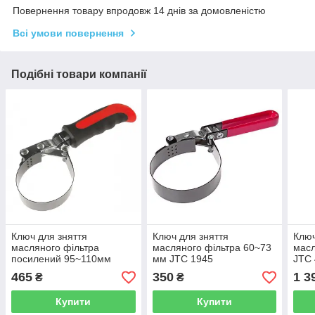
Повернення товару впродовж 14 днів за домовленістю
Всі умови повернення
Подібні товари компанії
Ключ для зняття
Ключ для зняття
Ключ
масляного фільтра
масляного фільтра 60~73
масл
посилений 95~110мм
мм JTC 1945
JTC
4248 JTC
465
350
1 3
₴
₴
Купити
Купити