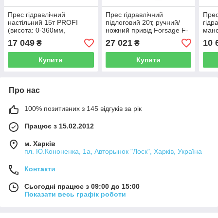
Прес гідравлічний
Прес гідравлічний
Прес
настільний 15т PROFI
підлоговий 20т, ручний/
гідр
(висота: 0-360мм,
ножний привід Forsage F-
мано
ширина: 440мм, стіл:
TY20030 (код 47895)
насо
17 049
27 021
10 
₴
₴
160х440мм) Forsage F-
1 (К
TY20022 (код 48741)
Купити
Купити
Про нас
100% позитивних з 145 відгуків за рік
Працює з 15.02.2012
м. Харків
пл. Ю.Кононенка, 1а, Авторынок "Лоск", Харків, Україна
Контакти
Сьогодні працює з 09:00 до 15:00
Показати весь графік роботи