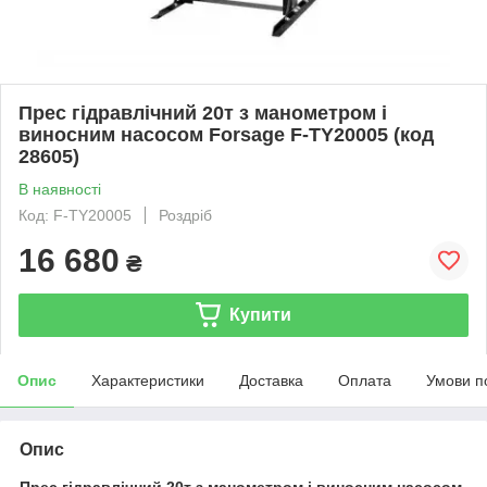
Прес гідравлічний 20т з манометром і
виносним насосом Forsage F-TY20005 (код
28605)
В наявності
Код: F-TY20005
Роздріб
16 680
₴
Купити
Опис
Характеристики
Доставка
Оплата
Умови п
Опис
Прес гідравлічний 20т з манометром і виносним насосом