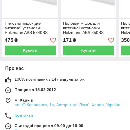
Пиловий мішок для
Пиловий мішок для
Пило
витяжної установки
витяжної установки
витя
Holzmann ABS 5340SS
Holzmann ABS 850SS
Hol
475
171
350
₴
₴
Купити
Купити
Про нас
100% позитивних з 147 відгуків за рік
Працює з 15.02.2012
м. Харків
пл. Ю.Кононенка, 1а, Авторынок "Лоск", Харків, Україна
Контакти
Сьогодні працює з 09:00 до 18:00