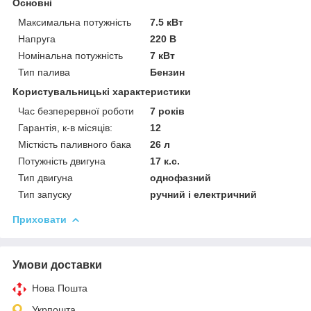
Основні
Максимальна потужність
7.5 кВт
Напруга
220 В
Номінальна потужність
7 кВт
Тип палива
Бензин
Користувальницькі характеристики
Час безперервної роботи
7 років
Гарантія, к-в місяців:
12
Місткість паливного бака
26 л
Потужність двигуна
17 к.с.
Тип двигуна
однофазний
Тип запуску
ручний і електричний
Приховати
Умови доставки
Нова Пошта
Укрпошта