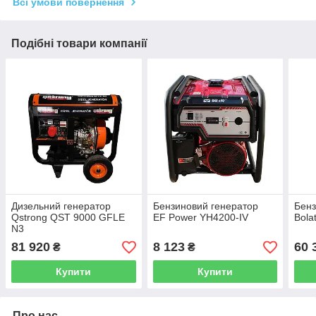
Всі умови повернення
Подібні товари компанії
Дизельний генератор
Бензиновий генератор
Бенз
Qstrong QST 9000 GFLE
EF Power YH4200-IV
Bola
N3
81 920
8 123
60 
₴
₴
Купити
Купити
Про нас