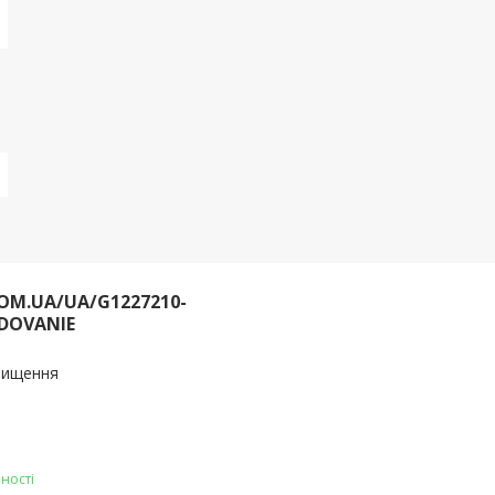
OM.UA/UA/G1227210-
DOVANIE
очищення
ності