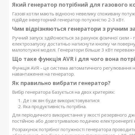
Який генератор потрібний для газового к
Газові котли мають відносно невелику споживану потужн
підійде інверторний генератор потужністю 2-3 кВт.
Чим відрізняються генератори з ручним з
Ручний запуск здійснюється за рахунок фізичної сили - 
електрозапуску достатньо натиснути кнопку чи поверну
малопотужні моделі. Генератори більше 3 кВт переважн
Що таке функція AVR і для чого вона потр
Функція AVR - це система автоматичного регулювання нап
навантаження на генератор.
Як правильно вибрати генератор?
Вибір генератора базується на двох критеріях:
Де і як він буде використовуватися
Яка продуктивність потрібна.
Для періодичного використання у якості резервного дж
постійною або довготривалою подачею електроенергії 
Розрахунок потрібної потужності генератора проводит