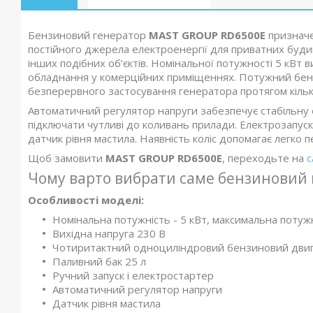
Бензиновий генератор
MAST GROUP RD6500E
призначе
постійного джерела електроенергії для приватних будин
інших подібних об’єктів. Номінальної потужності 5 кВт в
обладнання у комерційних приміщеннях. Потужний бензи
безперервного застосування генератора протягом кілько
Автоматичний регулятор напруги забезпечує стабільну 
підключати чутливі до коливань прилади. Електрозапуск
датчик рівня мастила. Наявність коліс допомагає легко 
Щоб замовити
MAST GROUP RD6500E
, переходьте на
с
Чому варто вибрати саме бензиновий
Особливості моделі:
Номінальна потужність - 5 кВт, максимальна потужн
Вихідна напруга 230 В
Чотиритактний одноциліндровий бензиновий двигун
Паливний бак 25 л
Ручний запуск і електростартер
Автоматичний регулятор напруги
Датчик рівня мастила