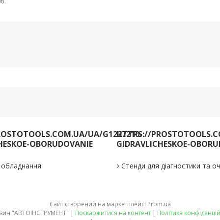
%.
ROSTOTOOLS.COM.UA/UA/G1227210-
HTTPS://PROSTOTOOLS.C
HESKOE-OBORUDOVANIE
GIDRAVLICHESKOE-OBORU
е обладнання
Стенди для діагностики та 
Сайт створений на маркетплейсі
Prom.ua
Магазин "АВТОІНСТРУМЕНТ" |
Поскаржитися на контент
|
Політика конфіденцій