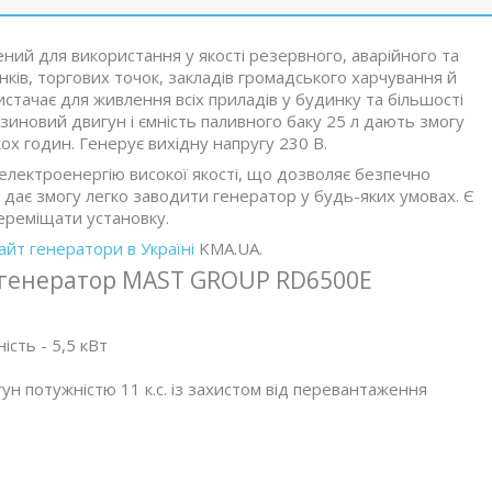
ний для використання у якості резервного, аварійного та
ків, торгових точок, закладів громадського харчування й
истачає для живлення всіх приладів у будинку та більшості
новий двигун і ємність паливного баку 25 л дають змогу
х годин. Генерує вихідну напругу 230 В.
електроенергію високої якості, що дозволяє безпечно
 дає змогу легко заводити генератор у будь-яких умовах. Є
переміщати установку.
айт генератори в Україні
KMA.UA.
 генератор MAST GROUP RD6500E
ість - 5,5 кВт
 потужністю 11 к.с. із захистом від перевантаження