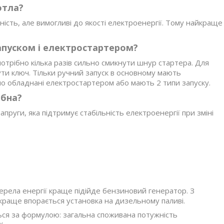
отла?
ість, але вимогливі до якості електроенергії. Тому найкраще
апуском і електростартером?
потрібно кілька разів сильно смикнути шнур стартера. Для
ти ключ. Тільки ручний запуск в основному мають
о обладнані електростартером або мають 2 типи запуску.
ібна?
руги, яка підтримує стабільність електроенергії при зміні
ерела енергії краще підійде бензиновий генератор. З
краще впорається установка на дизельному паливі.
ься за формулою: загальна споживана потужність