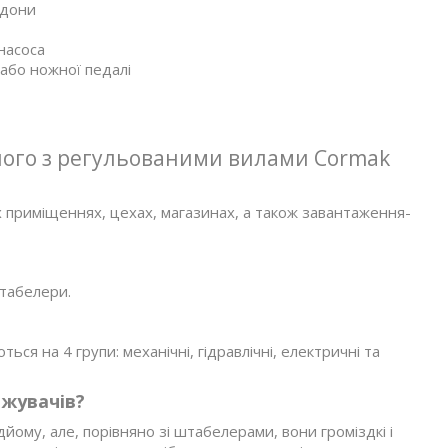
ддони
насоса
або ножної педалі
ного з регульованими вилами Cormak
 приміщеннях, цехах, магазинах, а також завантаження-
штабелери.
ься на 4 групи: механічні, гідравлічні, електричні та
ажувачів?
йому, але, порівняно зі штабелерами, вони громіздкі і