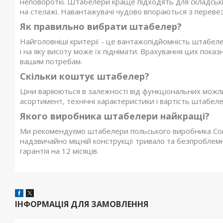
неповороткі. Штабелери краще підходять для складськи
на стелажі. Навантажувачі чудово впораються з переве
Як правильно вибрати штабелер?
Найголовніші критерії - це вантажопідйомність штабелер
і на яку висоту може їх піднімати. Врахування цих пока
вашим потребам.
Скільки коштує штабелер?
Ціни варіюються в залежності від функціональних мож
асортимент, технічні характеристики і вартість штабелер
Якого виробника штабелери найкращі?
Ми рекомендуємо штабелери польського виробника Cormak
надзвичайно міцній конструкції тривало та безпроблем
гарантія на 12 місяців.
ІНФОРМАЦІЯ ДЛЯ ЗАМОВЛЕННЯ