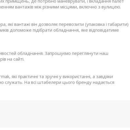
х приміщень, де потрібно маневрувати, і вкладання палет
зенням вантажів між різними місцями, включно з вулицею.
а, які вантажі він дозволяє перевозити (упаковка і габарити)
зників допоможе підібрати обладнання, яке відповідатиме
ливостей обладнання. Запрошуємо переглянути наш
ів на сайті.
, які практичні та зручні у використанні, а завдяки
но служать. На всі штабелери цього бренду надається