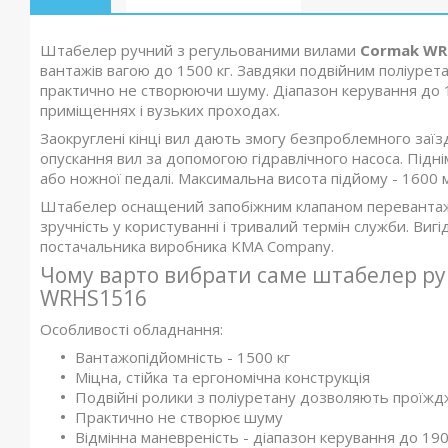
Штабелер ручний з регульованими вилами
Cormak WR
вантажів вагою до 1500 кг. Завдяки подвійним поліуре
практично не створюючи шуму. Діапазон керування до 
приміщеннях і вузьких проходах.
Заокруглені кінці вил дають змогу безпроблемного заїз
опускання вил за допомогою гідравлічного насоса. Під
або ножної педалі. Максимальна висота підйому - 1600 
Штабелер оснащений запобіжним клапаном перевантажен
зручність у користуванні і тривалий термін служби. Виг
постачальника виробника KMA Company.
Чому варто вибрати саме штабелер р
WRHS1516
Особливості обладнання:
Вантажопідйомність - 1500 кг
Міцна, стійка та ергономічна конструкція
Подвійні ролики з поліуретану дозволяють проїждж
Практично не створює шуму
Відмінна маневреність - діапазон керування до 19