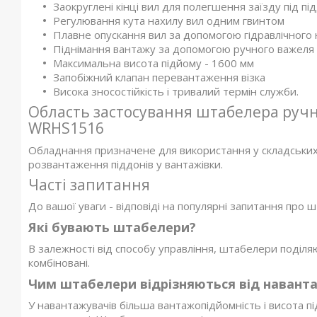
Заокруглені кінці вил для полегшення заїзду під пі
Регулювання кута нахилу вил одним гвинтом
Плавне опускання вил за допомогою гідравлічного 
Піднімання вантажу за допомогою ручного важеля 
Максимальна висота підйому - 1600 мм
Запобіжний клапан перевантаження візка
Висока зносостійкість і тривалий термін служби.
Область застосування штабелера руч
WRHS1516
Обладнання призначене для використання у складських
розвантаження піддонів у вантажівки.
Часті запитання
До вашої уваги - відповіді на популярні запитання про 
Які бувають штабелери?
В залежності від способу управління, штабелери поділяют
комбіновані.
Чим штабелери відрізняються від навант
У навантажувачів більша вантажопідйомність і висота під