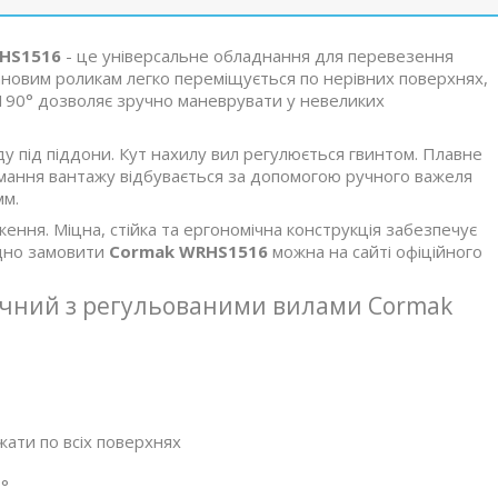
HS1516
- це універсальне обладнання для перевезення
тановим роликам легко переміщується по нерівних поверхнях,
190° дозволяє зручно маневрувати у невеликих
ду під піддони. Кут нахилу вил регулюється гвинтом. Плавне
німання вантажу відбувається за допомогою ручного важеля
мм.
ня. Міцна, стійка та ергономічна конструкція забезпечує
ідно замовити
Cormak WRHS1516
можна на сайті офіційного
учний з регульованими вилами Cormak
ати по всіх поверхнях
0°