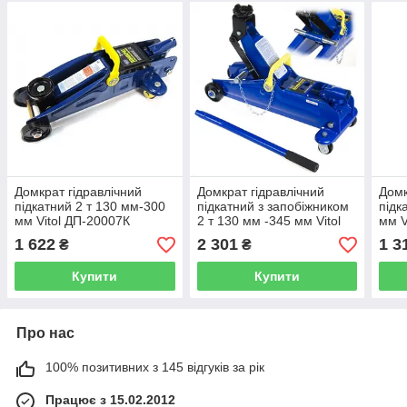
Домкрат гідравлічний
Домкрат гідравлічний
Домк
підкатний 2 т 130 мм-300
підкатний з запобіжником
підк
мм Vitol ДП-20007К
2 т 130 мм -345 мм Vitol
мм V
ДП-20009КШ
1 622
2 301
1 3
₴
₴
Купити
Купити
Про нас
100% позитивних з 145 відгуків за рік
Працює з 15.02.2012