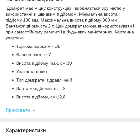
Домкрат має міцну конструкцію і вирізняється зручністю у
використанні зі швидким підйомом. Мінімальна висота
підйому 130 мм. Максимальна висота підйому 300 мм.
Вантажопідйомність 2 т. Цей домкрат можна використовувати і
при самостійному ремонті і в будь-яких майстернях. Картонна
упаковка.
Торгова марка:VITOL
Власна вага, кг:7
Висота підйому max, см:30
Упаковка:пакет
Тип домкрата: гідравлічний
Вантажопідйомність, т:2
Висота підйому, см:12,8
Приховати
Характеристики