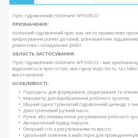
Прес гідравлічний Holzmann WP30ECO
ПРИЗНАЧЕННЯ:
Колонний гідравлічний прес має чисто промислове призн
випресування різних деталей, різноманітних підшипників,
ремонтних і складальних робіт.
ОБЛАСТЬ ЗАСТОСУВАННЯ:
Прес гідравлічний Holzmann WP30ECO - має оригінальн
відрізняється простотою, має гарну жорсткість та стійкі
виготовлення.
ОСОБЛИВОСТІ:
Підходить для формування, редагування та згинан
Манометр для відображення робочого зусилля;
Міцний одноступінчатий гідравлічний циліндр з пн
Двоступеневий ручний насос;
Ручне або пневматичне регулювання робочого зус
Автоматичний відвід поршня;
Опорний стіл з регулюванням по висоті;
Ідеальний помічник в майстерні для проведення ре