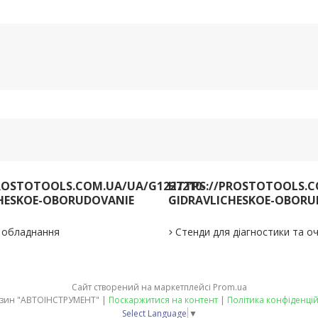
ROSTOTOOLS.COM.UA/UA/G1227210-
HTTPS://PROSTOTOOLS.C
HESKOE-OBORUDOVANIE
GIDRAVLICHESKOE-OBORU
е обладнання
Стенди для діагностики та 
Сайт створений на маркетплейсі
Prom.ua
Магазин "АВТОІНСТРУМЕНТ" |
Поскаржитися на контент
|
Політика конфіденцій
Select Language
▼