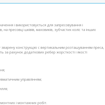
ачення і використовується для запресовування і
 на пресовці шківів, маховиків, зубчастих коліс та інших
у зварену конструкцію c вертикальним розташуванням преса,
сть за рахунок додаткових ребер жорсткості і якості
ня;
евматичним управлінням;
илля;
монтних і монтажних робіт.