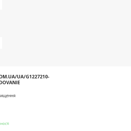
OM.UA/UA/G1227210-
DOVANIE
очищення
ності