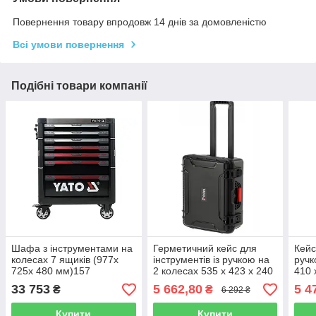
Повернення товару впродовж 14 днів за домовленістю
Всі умови повернення
Подібні товари компанії
Шафа з інструментами на
Герметичний кейс для
Кейс
колесах 7 ящиків (977x
інструментів із ручкою на
ручк
725x 480 мм)157
2 колесах 535 x 423 x 240
410 
елементів Yato YT-55308
мм YATO YT-088988
088
33 753
5 662,80
5 4
₴
₴
6 292 ₴
Купити
Купити