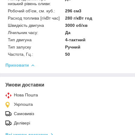
низький рівень оливи:
Робочий об'єм, см. куб.:
296 см3
Расход топлива [г/кВт час]
280 г/кВт год
Швидкість двигуна
3000 об/хв
Лічильник часу:
Да
Тип двигуна
4-тактний
Тип запуску
Ручний
Частота, Гц.:
50
Приховати
Умови доставки
Нова Пошта
Укрпошта
Самовивіз
Делівері
Всі умови доставки