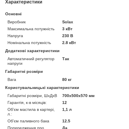
Характеристики
Основні
Виробник
Solax
Максимальна потужність
3 кВт
Напруга
230 В
Номінальна потужність
2.8 кВт
Додаткові характеристики
Автоматичний регулятор
Так
напруги
Габаритні розміри
Вага
80 кг
Користувальницькі характеристики
Габаритні розміри, ШхДхВ
700x500x570 мм
Гарантія, к-в місяців:
12
Об'єм мастила в картері,
1,1 л
л.:
Об'єм паливного бака
12.5
Попередження про
Да