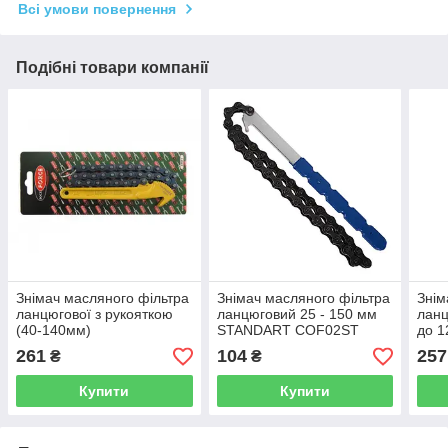
Всі умови повернення
Подібні товари компанії
Знімач масляного фільтра
Знімач масляного фільтра
Знім
ланцюгової з рукояткою
ланцюговий 25 - 150 мм
ланц
(40-140мм)
STANDART COF02ST
до 1
261
104
257
₴
₴
Купити
Купити