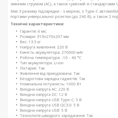
змінним струмом (AC), a також сумісний зі стандартами 
Має З режиму підзарядки - з мережі, з Туре-C автомобі
портами універсальної розетки (до 240 B), a також 2 по
Технічні характеристики:
Гарантія: 6 міс.
Розміри: З19x270x207 мм
Bec: 1З.5 кг
Напруга живлення: 220 B
Ємність акумулятора: 270000 мАг
Робоча температура: -10 - 40 °C
Тип акумулятора: Li-ion
Ліхтарик: Так
Живлення від прикурювача: Так
Бездротова зарядка гаджетів: Так
Номінальна потужність: 1000 Вт
Вихідна напруга AC: 220 B
Вихідна напруга DC: 12 B
Вихідна напруга USB Туре-C: 5 B
Вихідна напруга USB QCЗ.0: 5 B
Вихідна напруга USB: 5 B
Технологія швидкого заряджання: Так