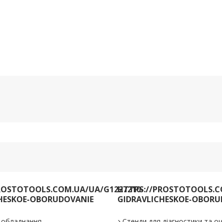
ROSTOTOOLS.COM.UA/UA/G1227210-
HTTPS://PROSTOTOOLS.C
HESKOE-OBORUDOVANIE
GIDRAVLICHESKOE-OBORU
е обладнання
Стенди для діагностики та 