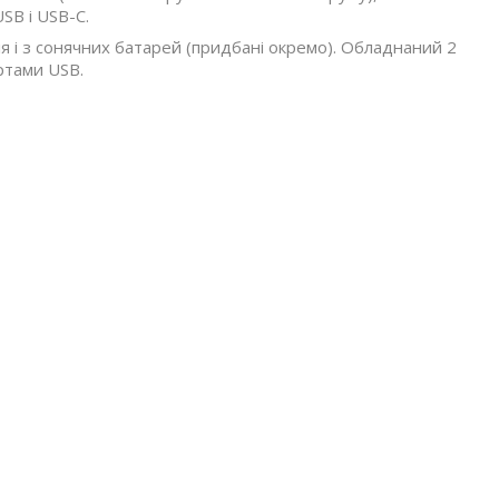
USB і USB-C.
ля і з сонячних батарей (придбані окремо). Обладнаний 2
ртами USB.