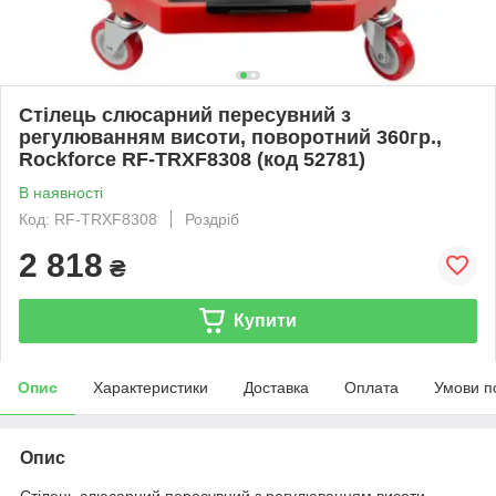
Стілець слюсарний пересувний з
регулюванням висоти, поворотний 360гр.,
Rockforce RF-TRXF8308 (код 52781)
В наявності
Код: RF-TRXF8308
Роздріб
2 818
₴
Купити
Опис
Характеристики
Доставка
Оплата
Умови п
Опис
Стілець слюсарний пересувний з регулюванням висоти,