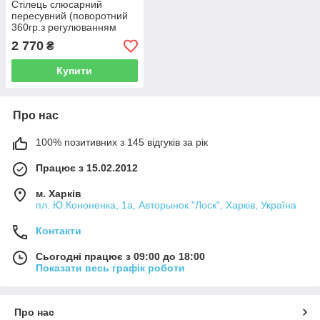
Стілець слюсарний
пересувний (поворотний
360гр.з регулюванням
висоти) ROCKFORCE RF-
2 770
₴
TR6208 (код 4046)
Купити
Про нас
100% позитивних з 145 відгуків за рік
Працює з 15.02.2012
м. Харків
пл. Ю.Кононенка, 1а, Авторынок "Лоск", Харків, Україна
Контакти
Сьогодні працює з 09:00 до 18:00
Показати весь графік роботи
Про нас