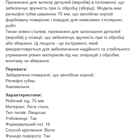
Призначені для затиску деталей (виробів) в положенні, що
забезпечує зручність при їх обробці (зборці). Модель має
рельєфні губки шириною 75 мм, що запобігає корозії
фарбовану поверхню і ковадло для невеликих столярних
робіт.
Тиски знімні сталеві, призначені для затискання деталей
(виробів) у позиції, що забезпечує зручність при їх обробці
або збиранні. Ці лещата - це інструмент, який
використовується для забезпечення надійного та стабільного
утримання різних матеріалів під час операцій з обробки,
монтажу чи збирання.
Перевага:
Забарвлена поверхня, що запобігає корозії;
Pелефні губки;
Хаковальня.
Характеристики:
Робочий хід: 75 мм
Матеріал: Лита сталь
Тип тисків: Лікарські
Учбовниця: Так
Формувальний пог: Ні
Способ кріплення: Bінти
Функція повороту: Так