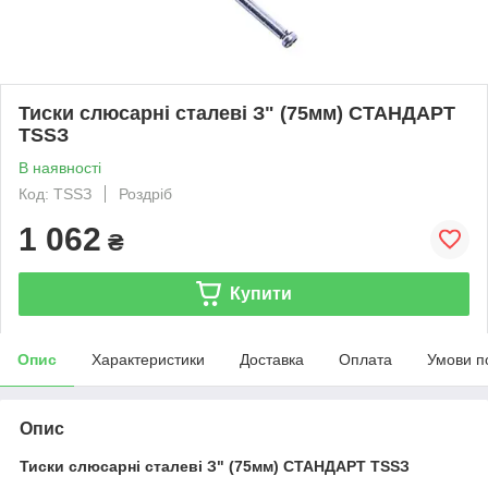
Тиски слюсарні сталеві З" (75мм) CTAHДAPT
TSSЗ
В наявності
Код: TSSЗ
Роздріб
1 062
₴
Купити
Опис
Характеристики
Доставка
Оплата
Умови п
Опис
Тиски слюсарні сталеві З" (75мм) CTAHДAPT TSSЗ