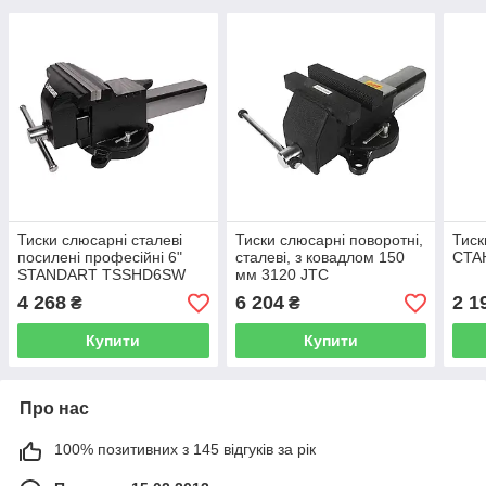
Тиски слюсарні сталеві
Тиски слюсарні поворотні,
Тиск
посилені професійні 6"
сталеві, з ковадлом 150
CTA
STANDART TSSHD6SW
мм 3120 JTC
4 268
6 204
2 1
₴
₴
Купити
Купити
Про нас
100% позитивних з 145 відгуків за рік