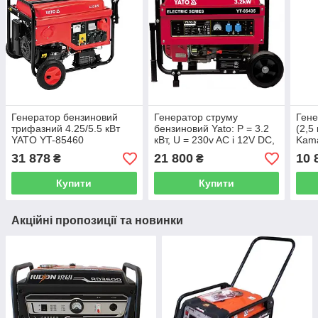
Генератор бензиновий
Генератор струму
Гене
трифазний 4.25/5.5 кВт
бензиновий Yato: P = 3.2
(2,5 
YATO YT-85460
кВт, U = 230v AC і 12V DC,
Kam
витрата - 1.45 л / год, бак -
31 878
21 800
10 
₴
₴
15 л YT-85435
Купити
Купити
Акційні пропозиції та новинки