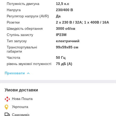
Потужність двигуна
12,5 к.с
Напруга
230/400 В
Регулятор напруги (AVR)
Да
Розетки
2 х 230 В / 32А; 1 х 400В / 16А
Швидкість обертання
3000 об/хв
Ступінь захисту
IP23M
Тип запуску
електричний
Транспортувальні
99х59х85 см
габарити
Частота
50 Гц
рівень звукової потужності
75 дБ (А)
Приховати
Умови доставки
Нова Пошта
Укрпошта
Самовивіз