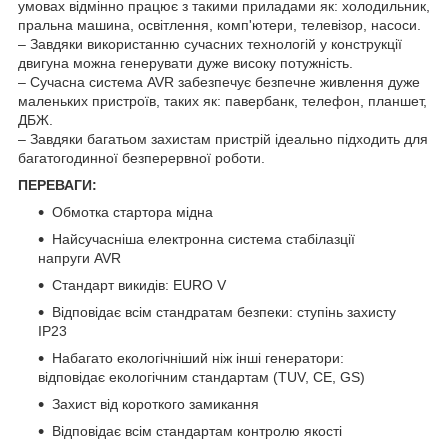
умовах відмінно працює з такими приладами як: холодильник,
пральна машина, освітлення, комп'ютери, телевізор, насоси.
– Завдяки використанню сучасних технологій у конструкції
двигуна можна генерувати дуже високу потужність.
– Сучасна система AVR забезпечує безпечне живлення дуже
маленьких пристроїв, таких як: павербанк, телефон, планшет,
ДБЖ.
– Завдяки багатьом захистам пристрій ідеально підходить для
багатогодинної безперервної роботи.
ПЕРЕВАГИ:
Обмотка стартора мідна
Найсучасніша електронна система стабілазції
напруги AVR
Стандарт викидів: EURO V
Відповідає всім стандратам безпеки: ступінь захисту
IP23
Набагато екологічніший ніж інші генератори:
відповідає екологічним стандартам (TUV, CE, GS)
Захист від короткого замикання
Відповідає всім стандартам контролю якості