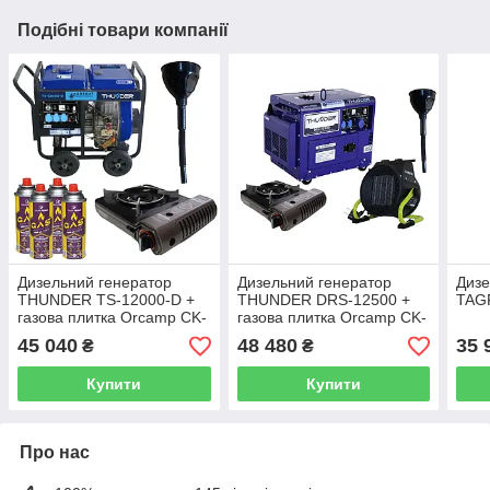
Подібні товари компанії
Дизельний генератор
Дизельний генератор
Дизе
THUNDER TS-12000-D +
THUNDER DRS-12500 +
TAG
газова плитка Orcamp CK-
газова плитка Orcamp CK-
505 + 4 газових картриджа
505 + електричний
45 040
48 480
35 
₴
₴
400 мл
обігрівач Gardyer HE2000
Купити
Купити
Про нас