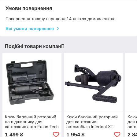
Умови повернення
Повернення товару впродовж 14 днів за домовленістю
Всі умови повернення
Подібні товари компанії
Ключ балонний роторний
Ключ балонний роторний
Ключ
на підшипнику для
для вантажних
для 
вантажних авто Falon Tech
автомобілів Intertool XT-
авто
FT6810
0006
1 499
1 954
2 8
₴
₴