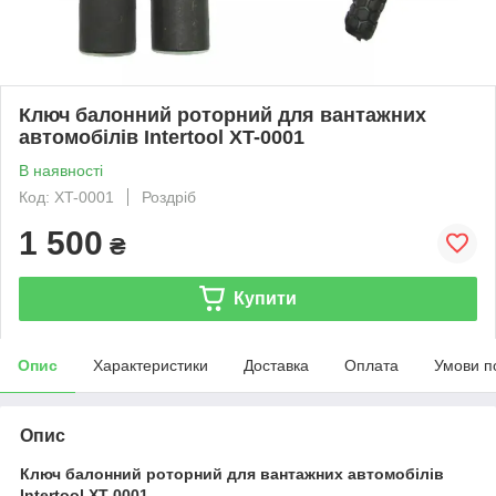
Ключ балонний роторний для вантажних
автомобілів Intertool XT-0001
В наявності
Код: XT-0001
Роздріб
1 500
₴
Купити
Опис
Характеристики
Доставка
Оплата
Умови п
Опис
Ключ балонний роторний для вантажних автомобілів
Intertool XT-0001