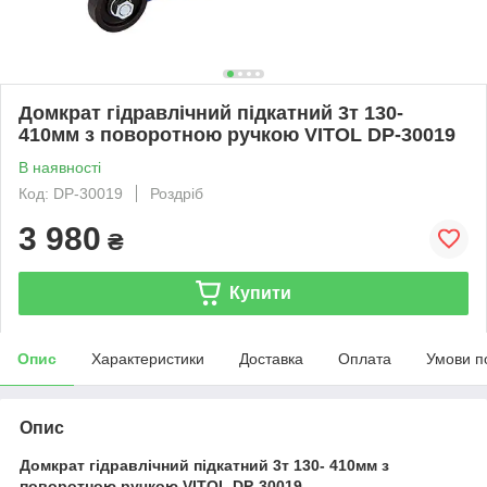
Домкрат гідравлічний підкатний 3т 130-
410мм з поворотною ручкою VITOL DP-30019
В наявності
Код: DP-30019
Роздріб
3 980
₴
Купити
Опис
Характеристики
Доставка
Оплата
Умови п
Опис
Домкрат гідравлічний підкатний 3т 130- 410мм з
поворотною ручкою VITOL DP-30019