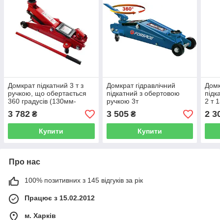
Домкрат підкатний 3 т з
Домкрат гідравлічний
Домк
ручкою, що обертається
підкатний з обертовою
підк
360 градусів (130мм-
ручкою 3т
2 т 
410мм) Rock FORCE RF-
(130мм-410мм)вузька
ДП-
3 782
3 505
2 3
₴
₴
T83003C (Код:2500)
база Forsage F-T83003C
(Код:4084)
Купити
Купити
Про нас
100% позитивних з 145 відгуків за рік
Працює з 15.02.2012
м. Харків