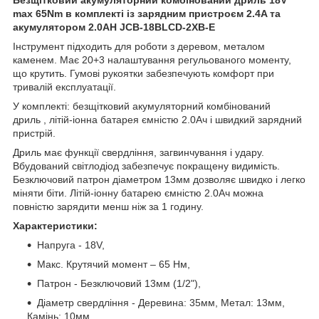
max 65Nm в комплекті із зарядним пристроєм 2.4A та
акумулятором 2.0AH JCB-18BLCD-2XB-E
Інструмент підходить для роботи з деревом, металом
каменем. Має 20+3 налаштування регульованого моменту,
що крутить. Гумові рукоятки забезпечують комфорт при
тривалій експлуатації.
У комплекті: безщітковий акумуляторний комбінований
дриль , літій-іонна батарея ємністю 2.0Ач і швидкий зарядний
пристрій.
Дриль має функції свердління, загвинчування і удару.
Вбудований світлодіод забезпечує покращену видимість.
Безключовий патрон діаметром 13мм дозволяє швидко і легко
міняти біти. Літій-іонну батарею ємністю 2.0Ач можна
повністю зарядити менш ніж за 1 годину.
Характеристики:
Напруга - 18V,
Макс. Крутячий момент – 65 Нм,
Патрон - Безключовий 13мм (1/2"),
Діаметр свердління - Деревина: 35мм, Метал: 13мм,
Камінь: 10мм.