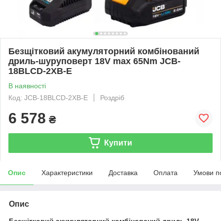
Безщітковий акумуляторний комбінований
дриль-шуруповерт 18V max 65Nm JCB-
18BLCD-2XB-E
В наявності
Код: JCB-18BLCD-2XB-E
Роздріб
6 578
₴
Купити
Опис
Характеристики
Доставка
Оплата
Умови п
Опис
Безщітковий акумуляторний комбінований дриль 18V