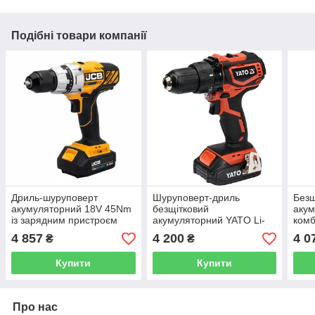
Подібні товари компанії
Дриль-шуруповерт
Шуруповерт-дриль
Безщ
акумуляторний 18V 45Nm
безщітковий
аку
із зарядним пристроєм
акумуляторний YATO Li-
комб
2.4A та акумулятором
Ion 18 2 Ач 42 Нм YT-
max 
4 857
4 200
4 0
₴
₴
2.0AH JCB-18DD-2X-E
82794
JCB
Купити
Купити
Про нас